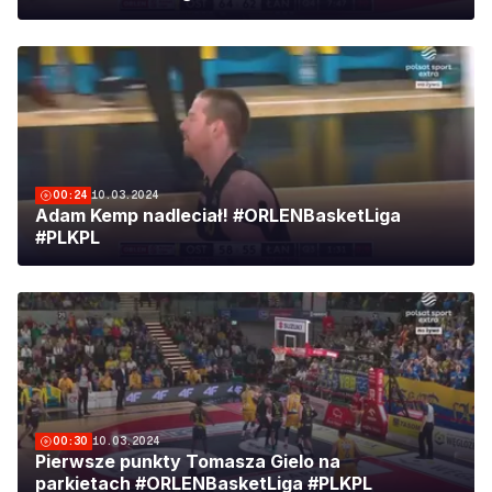
00:24
10.03.2024
Adam Kemp nadleciał! #ORLENBasketLiga
#PLKPL
00:30
10.03.2024
Pierwsze punkty Tomasza Gielo na
parkietach #ORLENBasketLiga #PLKPL