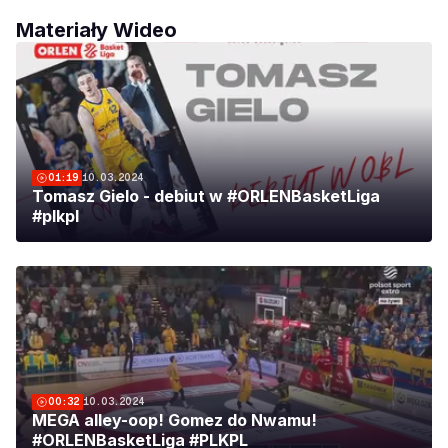
Materiały Wideo
01:19
10.03.2024
Tomasz Gielo - debiut w #ORLENBasketLiga
#plkpl
00:32
10.03.2024
MEGA alley-oop! Gomez do Nwamu!
#ORLENBasketLiga #PLKPL