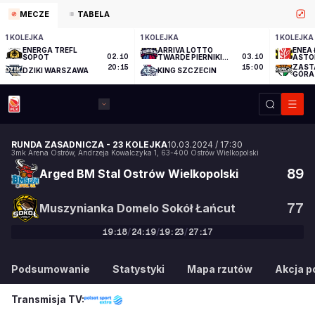
MECZE
TABELA
1 KOLEJKA
1 KOLEJKA
1 KOLEJKA
ENERGA TREFL
ARRIVA LOTTO
ENEA 
SOPOT
02.10
TWARDE PIERNIKI
03.10
ASTO
TORUŃ
ZAST
20:15
15:00
DZIKI WARSZAWA
KING SZCZECIN
GÓRA
RUNDA ZASADNICZA
-
23 KOLEJKA
10.03.2024
/
17:30
3mk Arena Ostrów
,
Andrzeja Kowalczyka 1
,
63-400
Ostrów Wielkopolski
89
Arged BM Stal Ostrów Wielkopolski
77
Muszynianka Domelo Sokół Łańcut
19
:
18
/
24
:
19
/
19
:
23
/
27
:
17
89
:
77
Podsumowanie
Statystyki
Mapa rzutów
Akcja po
Transmisja TV: