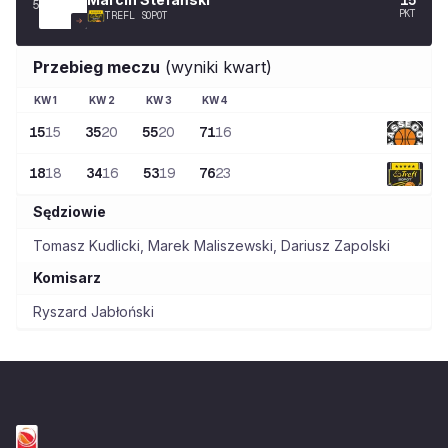
5
PKT
TREFL SOPOT
Przebieg meczu
(wyniki kwart)
KW
1
KW
2
KW
3
KW
4
15
15
35
20
55
20
71
16
18
18
34
16
53
19
76
23
Sędziowie
Tomasz Kudlicki
,
Marek Maliszewski
,
Dariusz Zapolski
Komisarz
Ryszard Jabłoński