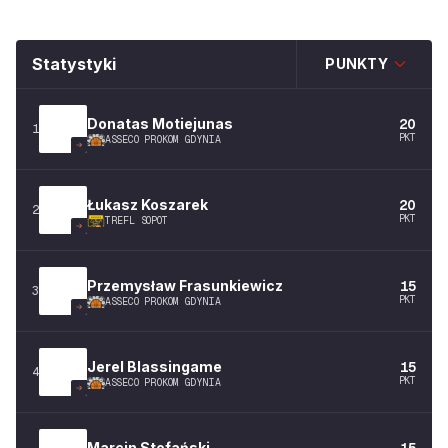
Statystyki
PUNKTY
Donatas
Motiejunas
20
1
PKT
ASSECO PROKOM GDYNIA
Łukasz
Koszarek
20
2
PKT
TREFL SOPOT
Przemysław
Frasunkiewicz
15
3
PKT
ASSECO PROKOM GDYNIA
Jerel
Blassingame
15
4
PKT
ASSECO PROKOM GDYNIA
Marcin
Stefański
15