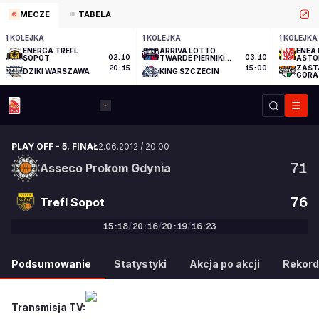
MECZE
TABELA
1 KOLEJKA
1 KOLEJKA
1 KOLEJKA
ENERGA TREFL
ARRIVA LOTTO
ENEA 
SOPOT
02.10
TWARDE PIERNIKI
03.10
ASTO
TORUŃ
ZAST
20:15
15:00
DZIKI WARSZAWA
KING SZCZECIN
GÓRA
PLAY OFF
-
5. FINAŁ
2.06.2012
/
20:00
71
Asseco Prokom Gdynia
76
Trefl Sopot
15
:
18
/
20
:
16
/
20
:
19
/
16
:
23
71
:
76
Podsumowanie
Statystyki
Akcja po akcji
Rekord
Transmisja TV: