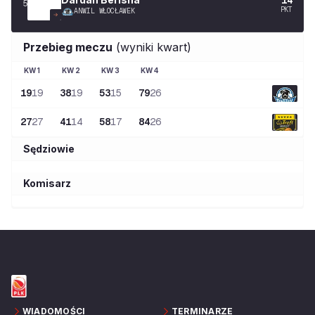
5
PKT
ANWIL WŁOCŁAWEK
Przebieg meczu
(wyniki kwart)
KW
1
KW
2
KW
3
KW
4
19
19
38
19
53
15
79
26
27
27
41
14
58
17
84
26
Sędziowie
Komisarz
WIADOMOŚCI
TERMINARZE