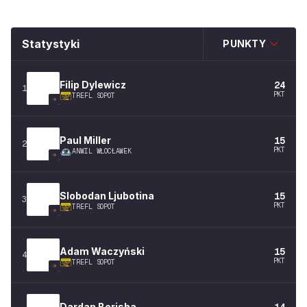
Statystyki
PUNKTY
Filip
Dylewicz
24
1
PKT
TREFL SOPOT
Paul
Miller
15
2
PKT
ANWIL WŁOCŁAWEK
Slobodan
Ljubotina
15
3
PKT
TREFL SOPOT
Adam
Waczyński
15
4
PKT
TREFL SOPOT
Dardan
Berisha
14