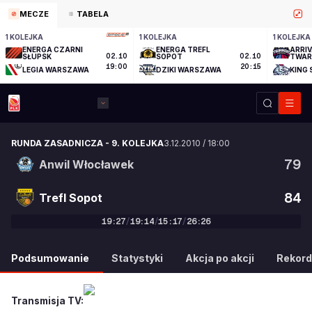
MECZE
TABELA
1 KOLEJKA
1 KOLEJKA
1 KOLEJKA
ENERGA CZARNI
ENERGA TREFL
ARRI
SŁUPSK
02.10
SOPOT
02.10
TWARD
TORU
19:00
20:15
LEGIA WARSZAWA
DZIKI WARSZAWA
KING
RUNDA ZASADNICZA
-
9. KOLEJKA
3.12.2010
/
18:00
79
Anwil Włocławek
84
Trefl Sopot
19
:
27
/
19
:
14
/
15
:
17
/
26
:
26
79
:
84
Podsumowanie
Statystyki
Akcja po akcji
Rekord
Transmisja TV: