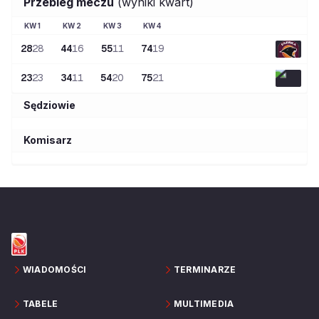
Przebieg meczu
(wyniki kwart)
KW
1
KW
2
KW
3
KW
4
28
28
44
16
55
11
74
19
23
23
34
11
54
20
75
21
Sędziowie
Komisarz
WIADOMOŚCI
TERMINARZE
TABELE
MULTIMEDIA