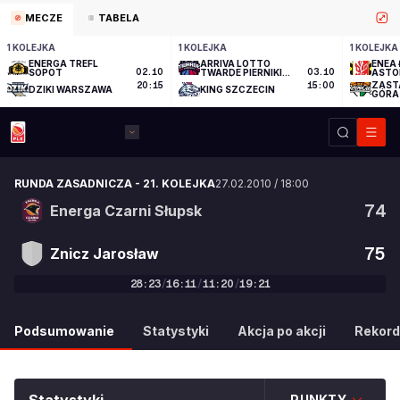
MECZE
TABELA
1 KOLEJKA
1 KOLEJKA
1 KOLEJKA
ENERGA TREFL
ARRIVA LOTTO
ENEA 
SOPOT
02.10
TWARDE PIERNIKI
03.10
ASTO
TORUŃ
ZAST
20:15
15:00
DZIKI WARSZAWA
KING SZCZECIN
GÓRA
RUNDA ZASADNICZA
-
21. KOLEJKA
27.02.2010
/
18:00
74
Energa Czarni Słupsk
75
Znicz Jarosław
28
:
23
/
16
:
11
/
11
:
20
/
19
:
21
74
:
75
Podsumowanie
Statystyki
Akcja po akcji
Rekord
PUNKTY