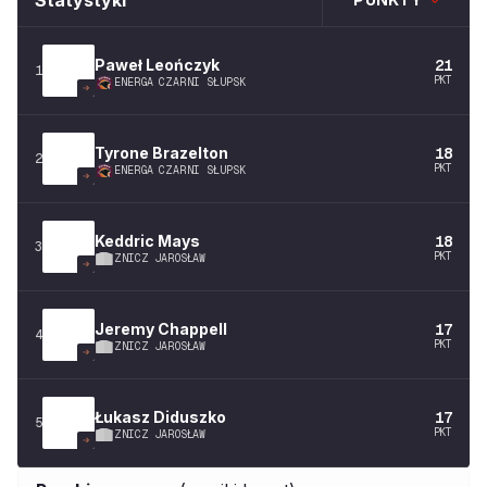
Statystyki
Paweł
Leończyk
21
1
PKT
ENERGA CZARNI SŁUPSK
Tyrone
Brazelton
18
2
PKT
ENERGA CZARNI SŁUPSK
Keddric
Mays
18
3
PKT
ZNICZ JAROSŁAW
Jeremy
Chappell
17
4
PKT
ZNICZ JAROSŁAW
Łukasz
Diduszko
17
5
PKT
ZNICZ JAROSŁAW