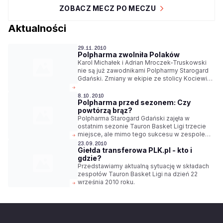
ZOBACZ MECZ PO MECZU
Aktualności
29.11.2010
Polpharma zwolniła Polaków
Karol Michałek i Adrian Mroczek-Truskowski
nie są już zawodnikami Polpharmy Starogard
Gdański. Zmiany w ekipie ze stolicy Kociewia
były zapowiadane zaraz po powrocie do
Polski Urosa Mirkovicia.
8.10.2010
Polpharma przed sezonem: Czy
powtórzą brąz?
Polpharma Starogard Gdański zajęła w
ostatnim sezonie Tauron Basket Ligi trzecie
miejsce, ale mimo tego sukcesu w zespole
znowu nastąpiły ogromne zmiany. Roman
23.09.2010
Giełda transferowa PLK.pl - kto i
Olszewski zastąpił Jarosława Poziemskiego
gdzie?
na pozycji prezesa klubu, a nowym trenerem
ekipy Kociewskich Diabłów został Paweł
Przedstawiamy aktualną sytuację w składach
Turkiewicz.
zespołów Tauron Basket Ligi na dzień 22
września 2010 roku.