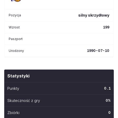
silny skrzydłowy
Pozycja
199
Wzrost
Paszport
1990-07-10
Urodzony
Statystyki
Punkty
0.1
Skuteczność z gry
0
%
Zbiórki
0