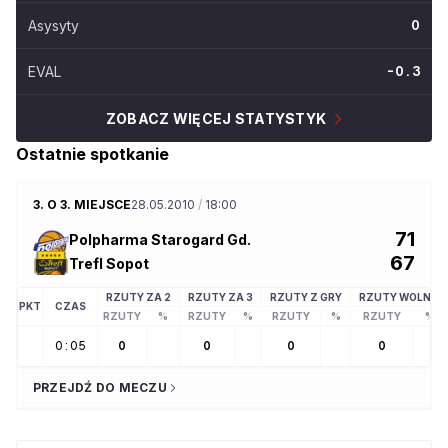
Asysyty
0
EVAL
-0.3
ZOBACZ WIĘCEJ STATYSTYK
Ostatnie spotkanie
3. O 3. MIEJSCE
28.05.2010
/
18:00
71
Polpharma Starogard Gd.
67
Trefl Sopot
RZUTY ZA 2
RZUTY ZA 3
RZUTY Z GRY
RZUTY WOLNE
PKT
CZAS
RZUTY
%
RZUTY
%
RZUTY
%
RZUTY
%
0:05
0
0
0
0
PRZEJDŹ DO MECZU