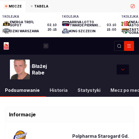
MECZE
TABELA
1 KOLEJKA
1 KOLEJKA
1 KOLEJKA
ENERGA TREFL
ARRIVA LOTTO
ENEA 
SOPOT
02.10
TWARDE PIERNIKI
03.10
ASTO
TORUŃ
ZAST
20:15
15:00
DZIKI WARSZAWA
KING SZCZECIN
GÓRA
Błażej
9
Rabe
Podsumowanie
Historia
Statystyki
Mecz po me
Informacje
Polpharma Starogard Gd.