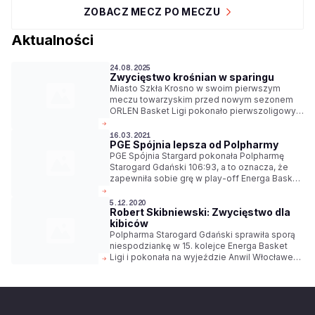
ZOBACZ MECZ PO MECZU
Aktualności
24.08.2025
Zwycięstwo krośnian w sparingu
Miasto Szkła Krosno w swoim pierwszym
meczu towarzyskim przed nowym sezonem
ORLEN Basket Ligi pokonało pierwszoligowy
zespół OPTeam Energia Polska Resovia
Rzeszów 92:75.
16.03.2021
PGE Spójnia lepsza od Polpharmy
PGE Spójnia Stargard pokonała Polpharmę
Starogard Gdański 106:93, a to oznacza, że
zapewniła sobie grę w play-off Energa Basket
Ligi.
5.12.2020
Robert Skibniewski: Zwycięstwo dla
kibiców
Polpharma Starogard Gdański sprawiła sporą
niespodziankę w 15. kolejce Energa Basket
Ligi i pokonała na wyjeździe Anwil Włocławek
96:89. Co po meczu powiedział trener Robert
Skibniewski?