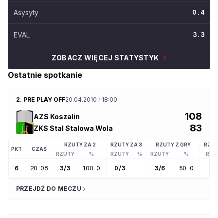
Asysyty
0.4
EVAL
3.3
ZOBACZ WIĘCEJ STATYSTYK
Ostatnie spotkanie
2. PRE PLAY OFF
20.04.2010
/
18:00
108
AZS Koszalin
83
ZKS Stal Stalowa Wola
RZUTY ZA 2
RZUTY ZA 3
RZUTY Z GRY
RZUT
PKT
CZAS
RZUTY
%
RZUTY
%
RZUTY
%
RZU
6
20:08
3
/
3
100.0
0
/
3
3
/
6
50.0
0
PRZEJDŹ DO MECZU