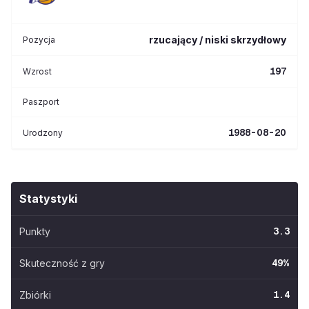
rzucający / niski skrzydłowy
Pozycja
197
Wzrost
Paszport
1988-08-20
Urodzony
Statystyki
Punkty
3.3
Skuteczność z gry
49
%
Zbiórki
1.4