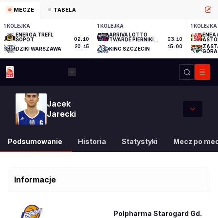
MECZE
TABELA
1 KOLEJKA
1 KOLEJKA
1 KOLEJKA
ENERGA TREFL
ARRIVA LOTTO
ENEA 
SOPOT
02.10
TWARDE PIERNIKI
03.10
ASTO
TORUŃ
ZAST
20:15
15:00
DZIKI WARSZAWA
KING SZCZECIN
GÓRA
Jacek
Jarecki
Podsumowanie
Historia
Statystyki
Mecz po me
Informacje
Polpharma Starogard Gd.