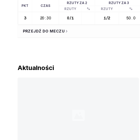
RZUTY ZA 2
RZUTY ZA 3
PKT
CZAS
RZUTY
%
RZUTY
%
3
20:30
0
/
1
1
/
2
50.0
PRZEJDŹ DO MECZU
Aktualności