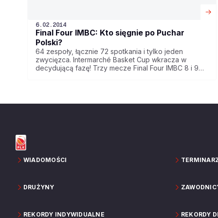
6.02.2014
Final Four IMBC: Kto sięgnie po Puchar
Polski?
64 zespoły, łącznie 72 spotkania i tylko jeden
zwycięzca. Intermarché Basket Cup wkracza w
decydującą fazę! Trzy mecze Final Four IMBC 8 i 9
lutego 2014 r. we Wrocławiu wyłonią drużynę, która w
sezonie 2013/2014 sięgnie po Puchar Polski.
WIADOMOŚCI
TERMINAR
DRUŻYNY
ZAWODNIC
REKORDY INDYWIDUALNE
REKORDY 