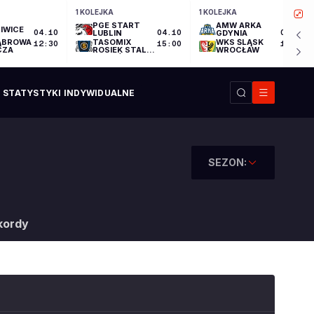
1 KOLEJKA
1 KOLEJKA
PGE START
AMW ARKA
IWICE
04.10
LUBLIN
04.10
GDYNIA
04.10
ĄBROWA
TASOMIX
WKS ŚLĄSK
12:30
15:00
17:30
CZA
ROSIEK STAL
WROCŁAW
OSTRÓW
WIELKOPOLSKI
STATYSTYKI INDYWIDUALNE
SEZON:
kordy