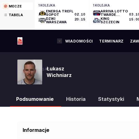
1 KOLEJKA
1 KOLEJKA
MECZE
ENERGA TREFL
ARRIVA LOTTO
SOPOT
02.10
TWARDE
03.1
TABELA
PIERNIKI
DZIKI
KING
20:15
15:0
TORUŃ
WARSZAWA
SZCZECIN
WIADOMOŚCI
TERMINARZ
ZAW
Łukasz
14
Wichniarz
Podsumowanie
Historia
Statystyki
Informacje