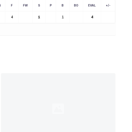
S
F
FW
S
P
B
BO
EVAL
+/-
4
1
1
4