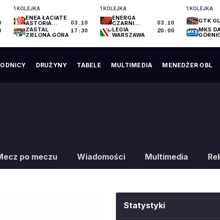
1 KOLEJKA
1 KOLEJKA
1 KOLEJKA
ENEA ŁACIATE
ENERGA
GTK GL
0
ASTORIA
03.10
CZARNI
03.10
BYDGOSZCZ
SŁUPSK
ZASTAL
LEGIA
MKS D
0
17:30
20:00
ZIELONA GÓRA
WARSZAWA
GÓRNI
ODNICY
DRUŻYNY
TABELE
MULTIMEDIA
MENEDŻER OBL
Mecz po meczu
Wiadomości
Multimedia
Re
Statystyki