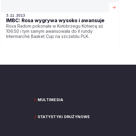
3.11.2013
IMBC: Rosa wygrywa wysoko i awansuje
Rosa Radom pokonała w Kołobrzegu Kotwicę aż
106:50 i tym samym awansowała do II rundy
Intermarché Basket Cup na szczeblu PLK.
MULTIMEDIA
STATYSTYKI DRUŻYNOWE