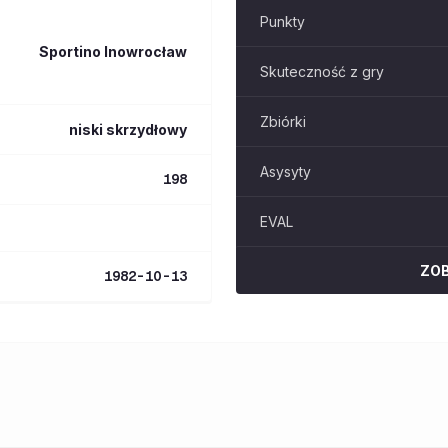
Punkty
Sportino Inowrocław
Skuteczność z gry
Zbiórki
niski skrzydłowy
Asysyty
198
EVAL
ZO
1982-10-13