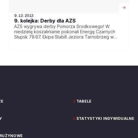
9.12.2013
9. kolejka: Derby dla AZS
AZS wygrywa derby Pomorza Środkowego! W
niedzielę koszalinianie pokonali Energę Czarnych
Słupsk 78:67. Ekipa Stabill Jeziora Tarnobrzeg w
sobotę okazała się zdecydowanie lepsza od
Polpharmy Starogard Gdański (107:80). Trefl nadal
niepokonany w meczach przed własną
publicznością. Sopocianie pewnie wygrali w piątek z
Rosą Radom 102:75.
ZE
TABELE
Y
STATYSTYKI INDYWIDUALNE
DRUŻYNOWE