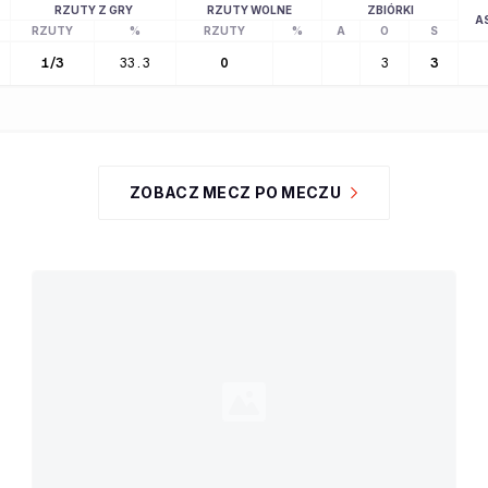
RZUTY Z GRY
RZUTY WOLNE
ZBIÓRKI
A
RZUTY
%
RZUTY
%
A
O
S
1
/
3
33.3
0
3
3
ZOBACZ MECZ PO MECZU