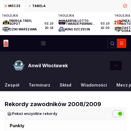
MECZE
TABELA
1 KOLEJKA
1 KOLEJKA
1 KOLEJKA
ENERGA TREFL
ARRIVA LOTTO
ENEA 
SOPOT
02.10
TWARDE PIERNIKI
03.10
ASTO
TORUŃ
ZAST
20:15
15:00
DZIKI WARSZAWA
KING SZCZECIN
GÓRA
Anwil Włocławek
Zespół
Terminarz
Skład
Wiadomości
Mecz 
Rekordy zawodników
2008/2009
Pokaż wszystkie rekordy
Punkty