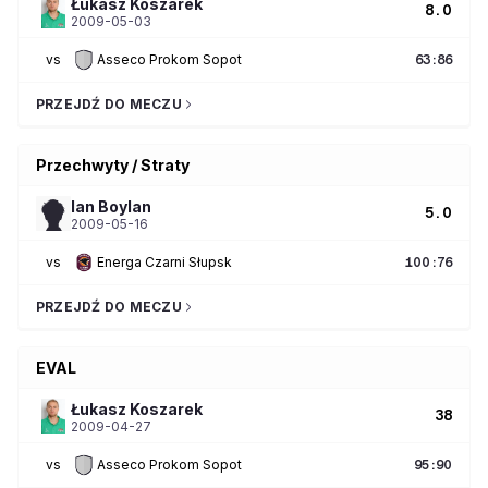
Łukasz
Koszarek
8.0
2009-05-03
vs
Asseco Prokom Sopot
63
:
86
PRZEJDŹ DO MECZU
Przechwyty / Straty
Ian
Boylan
5.0
2009-05-16
vs
Energa Czarni Słupsk
100
:
76
PRZEJDŹ DO MECZU
EVAL
Łukasz
Koszarek
38
2009-04-27
vs
Asseco Prokom Sopot
95
:
90