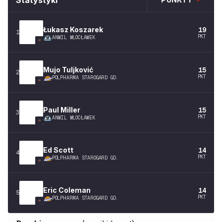
Statystyki
Łukasz
Koszarek
19
1
PKT
ANWIL WŁOCŁAWEK
Mujo
Tuljković
15
2
PKT
POLPHARMA STAROGARD GD.
Paul
Miller
15
3
PKT
ANWIL WŁOCŁAWEK
Ed
Scott
14
4
PKT
POLPHARMA STAROGARD GD.
Eric
Coleman
14
5
PKT
POLPHARMA STAROGARD GD.