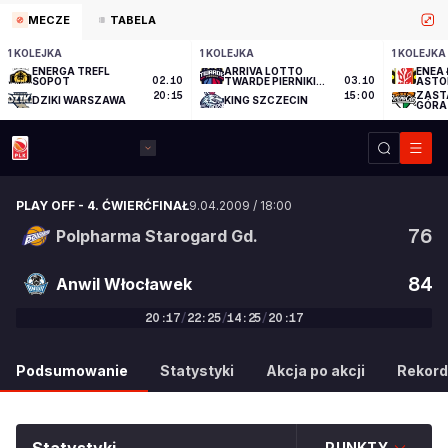
MECZE
TABELA
1 KOLEJKA
1 KOLEJKA
1 KOLEJKA
ENERGA TREFL
ARRIVA LOTTO
ENEA 
SOPOT
02.10
TWARDE PIERNIKI
03.10
ASTO
TORUŃ
ZAST
20:15
15:00
DZIKI WARSZAWA
KING SZCZECIN
GÓRA
PLAY OFF
-
4. ĆWIERĆFINAŁ
9.04.2009
/
18:00
76
Polpharma Starogard Gd.
84
Anwil Włocławek
20
:
17
/
22
:
25
/
14
:
25
/
20
:
17
76
:
84
Podsumowanie
Statystyki
Akcja po akcji
Rekord
PUNKTY