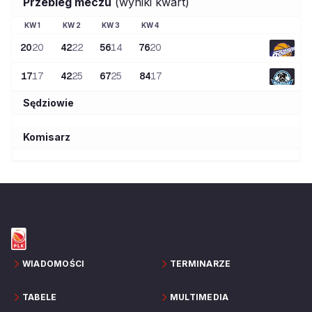
Przebieg meczu
(wyniki kwart)
KW
1
KW
2
KW
3
KW
4
20
20
42
22
56
14
76
20
17
17
42
25
67
25
84
17
Sędziowie
Komisarz
WIADOMOŚCI
TERMINARZE
TABELE
MULTIMEDIA