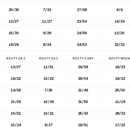
20
/
35
7
/
33
27
/
68
6
/
9
12
/
27
11
/
27
23
/
54
14
/
24
15
/
30
9
/
26
24
/
56
12
/
20
16
/
29
8
/
24
24
/
53
23
/
32
RZUTY ZA 2
RZUTY ZA 3
RZUTY Z GRY
RZUTY WOLN
13
/
27
11
/
31
24
/
58
16
/
23
19
/
32
10
/
22
29
/
54
19
/
22
14
/
26
7
/
20
21
/
46
25
/
30
21
/
29
10
/
26
31
/
55
11
/
18
15
/
22
10
/
21
25
/
43
28
/
33
10
/
24
9
/
27
19
/
51
17
/
22