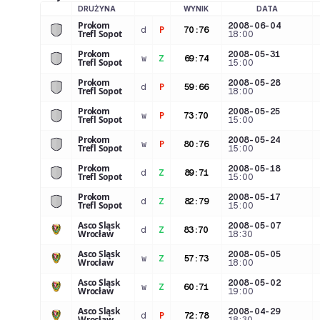
DRUŻYNA
WYNIK
DATA
LOGO DRUŻYNY
Prokom
2008-06-04
d
P
70
:
76
Trefl Sopot
18:00
Prokom
2008-05-31
w
Z
69
:
74
Trefl Sopot
15:00
Prokom
2008-05-28
d
P
59
:
66
Trefl Sopot
18:00
Prokom
2008-05-25
w
P
73
:
70
Trefl Sopot
15:00
Prokom
2008-05-24
w
P
80
:
76
Trefl Sopot
15:00
Prokom
2008-05-18
d
Z
89
:
71
Trefl Sopot
15:00
Prokom
2008-05-17
d
Z
82
:
79
Trefl Sopot
15:00
Asco Śląsk
2008-05-07
d
Z
83
:
70
Wrocław
18:30
Asco Śląsk
2008-05-05
w
Z
57
:
73
Wrocław
18:00
Asco Śląsk
2008-05-02
w
Z
60
:
71
Wrocław
19:00
Asco Śląsk
2008-04-29
d
P
72
:
78
Wrocław