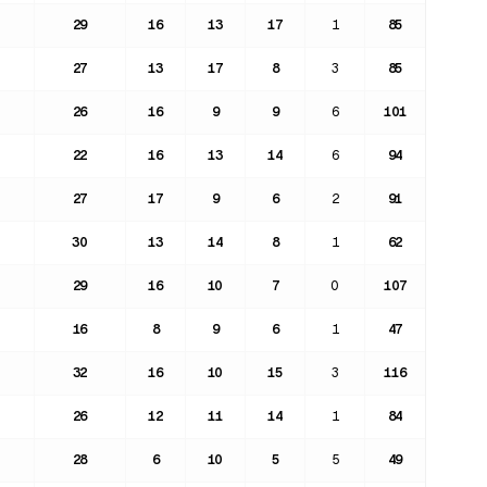
29
16
13
17
1
85
27
13
17
8
3
85
26
16
9
9
6
101
22
16
13
14
6
94
27
17
9
6
2
91
30
13
14
8
1
62
29
16
10
7
0
107
16
8
9
6
1
47
32
16
10
15
3
116
26
12
11
14
1
84
28
6
10
5
5
49