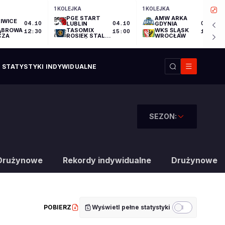
1 KOLEJKA
1 KOLEJKA
PGE START
AMW ARKA
IWICE
04.10
LUBLIN
04.10
GDYNIA
04.10
ĄBROWA
TASOMIX
WKS ŚLĄSK
12:30
15:00
17:30
CZA
ROSIEK STAL
WROCŁAW
OSTRÓW
WIELKOPOLSKI
STATYSTYKI INDYWIDUALNE
SEZON:
Drużynowe
Rekordy indywidualne
Drużynowe
POBIERZ
Wyświetl pełne statystyki