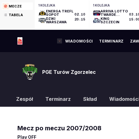
1 KOLEJKA
1 KOLEJKA
MECZE
ENERGA TREFL
ARRIVA LOTTO
SOPOT
02.10
TWARDE
03.1
TABELA
PIERNIKI
DZIKI
KING
20:15
15:0
TORUŃ
WARSZAWA
SZCZECIN
WIADOMOŚCI
TERMINARZ
ZAW
PGE Turów Zgorzelec
Zespół
Terminarz
Skład
Wiadomośc
Mecz po meczu
2007/2008
Play OFF