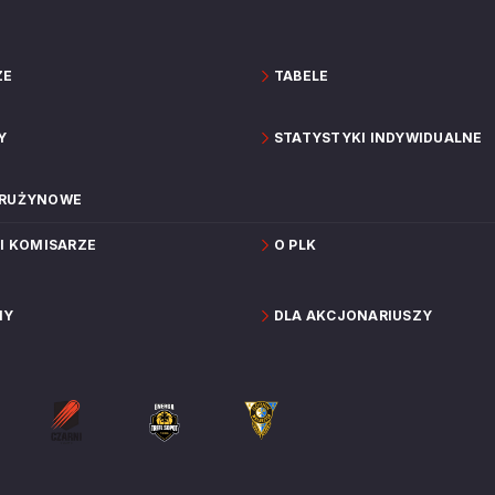
ZE
TABELE
Y
STATYSTYKI INDYWIDUALNE
DRUŻYNOWE
 I KOMISARZE
O PLK
NY
DLA AKCJONARIUSZY