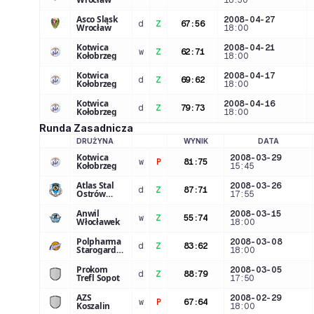
18:30
Asco Śląsk
2008-04-27
d
Z
67
:
56
Wrocław
18:00
Kotwica
2008-04-21
w
Z
62
:
71
Kołobrzeg
18:00
Kotwica
2008-04-17
d
Z
69
:
62
Kołobrzeg
18:00
Kotwica
2008-04-16
d
Z
79
:
73
Kołobrzeg
18:00
Runda Zasadnicza
DRUŻYNA
WYNIK
DATA
LOGO DRUŻYNY
Kotwica
2008-03-29
w
P
81
:
75
Kołobrzeg
15:45
Atlas Stal
2008-03-26
d
Z
87
:
71
Ostrów
17:55
Wlkp.
Anwil
2008-03-15
w
Z
55
:
74
Włocławek
18:00
Polpharma
2008-03-08
d
Z
83
:
62
Starogard
18:00
Gd.
Prokom
2008-03-05
d
Z
88
:
79
Trefl Sopot
17:50
AZS
2008-02-29
w
P
67
:
64
Koszalin
18:00