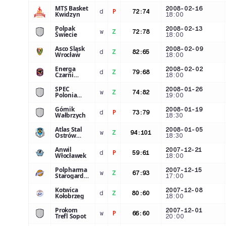
MTS Basket
2008-02-16
d
P
72
:
74
Kwidzyn
18:00
Polpak
2008-02-13
w
Z
72
:
78
Świecie
18:00
Asco Śląsk
2008-02-09
d
Z
82
:
65
Wrocław
18:00
Energa
2008-02-02
d
Z
79
:
68
Czarni
18:00
Słupsk
SPEC
2008-01-26
w
Z
74
:
82
Polonia
19:00
Warszawa
Górnik
2008-01-19
d
P
73
:
79
Wałbrzych
18:30
Atlas Stal
2008-01-05
w
Z
94
:
101
Ostrów
18:30
Wlkp.
Anwil
2007-12-21
d
P
59
:
61
Włocławek
18:00
Polpharma
2007-12-15
w
Z
67
:
93
Starogard
17:00
Gd.
Kotwica
2007-12-08
d
Z
80
:
60
Kołobrzeg
18:00
Prokom
2007-12-01
w
P
66
:
60
Trefl Sopot
20:00