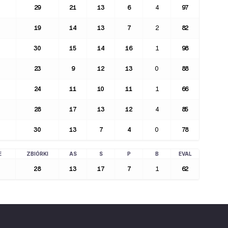
29
21
13
6
4
97
19
14
13
7
2
82
30
15
14
16
1
98
23
9
12
13
0
88
24
11
10
11
1
66
28
17
13
12
4
85
30
13
7
4
0
78
E
ZBIÓRKI
AS
S
P
B
EVAL
28
13
17
7
1
62