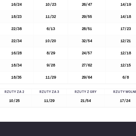
16
/
24
10
/
23
26
/
47
14
/
19
18
/
23
11
/
32
29
/
55
14
/
18
22
/
38
6
/
13
28
/
51
17
/
23
22
/
34
10
/
20
32
/
54
12
/
21
16
/
28
8
/
29
24
/
57
12
/
18
18
/
34
9
/
28
27
/
62
12
/
15
18
/
35
11
/
29
29
/
64
6
/
8
RZUTY ZA 2
RZUTY ZA 3
RZUTY Z GRY
RZUTY WOLN
10
/
25
11
/
29
21
/
54
17
/
24