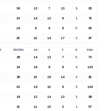
36
13
7
13
5
83
33
14
12
9
1
75
18
9
9
8
0
55
30
10
14
17
3
87
E
ZBIÓRKI
AS
S
P
B
EVAL
28
14
13
7
0
70
24
16
8
8
4
103
26
10
16
14
3
81
30
19
10
8
5
104
19
13
14
13
3
99
31
11
15
2
1
57