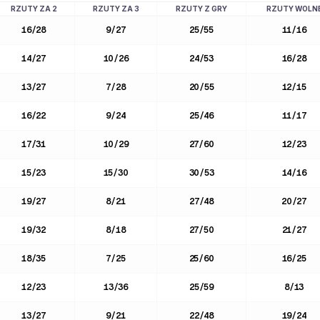
RZUTY ZA 2
RZUTY ZA 3
RZUTY Z GRY
RZUTY WOLN
16
/
28
9
/
27
25
/
55
11
/
16
14
/
27
10
/
26
24
/
53
16
/
28
13
/
27
7
/
28
20
/
55
12
/
15
16
/
22
9
/
24
25
/
46
11
/
17
17
/
31
10
/
29
27
/
60
12
/
23
15
/
23
15
/
30
30
/
53
14
/
16
19
/
27
8
/
21
27
/
48
20
/
27
19
/
32
8
/
18
27
/
50
21
/
27
18
/
35
7
/
25
25
/
60
16
/
25
12
/
23
13
/
36
25
/
59
8
/
13
13
/
27
9
/
21
22
/
48
19
/
24