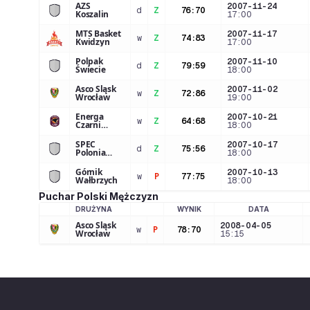
AZS
2007-11-24
d
Z
76
:
70
Koszalin
17:00
MTS Basket
2007-11-17
w
Z
74
:
83
Kwidzyn
17:00
Polpak
2007-11-10
d
Z
79
:
59
Świecie
18:00
Asco Śląsk
2007-11-02
w
Z
72
:
86
Wrocław
19:00
Energa
2007-10-21
w
Z
64
:
68
Czarni
18:00
Słupsk
SPEC
2007-10-17
d
Z
75
:
56
Polonia
18:00
Warszawa
Górnik
2007-10-13
w
P
77
:
75
Wałbrzych
18:00
Puchar Polski Mężczyzn
DRUŻYNA
WYNIK
DATA
LOGO DRUŻYNY
Asco Śląsk
2008-04-05
w
P
78
:
70
Wrocław
15:15