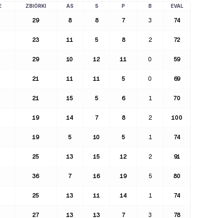
E
ZBIÓRKI
AS
S
P
B
EVAL
29
8
8
7
3
74
23
11
5
8
2
72
29
10
12
11
0
59
21
11
11
5
0
69
21
15
5
6
1
70
19
14
7
8
2
100
19
5
10
5
1
74
25
13
15
12
2
91
36
7
16
19
5
80
25
13
11
14
1
74
27
13
13
7
3
78