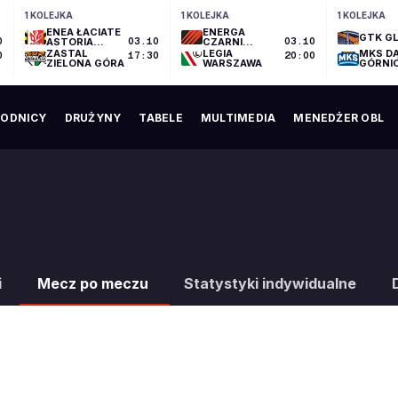
1 KOLEJKA
1 KOLEJKA
1 KOLEJKA
ENEA ŁACIATE
ENERGA
GTK GL
0
ASTORIA
03.10
CZARNI
03.10
BYDGOSZCZ
SŁUPSK
ZASTAL
LEGIA
MKS D
0
17:30
20:00
ZIELONA GÓRA
WARSZAWA
GÓRNI
ODNICY
DRUŻYNY
TABELE
MULTIMEDIA
MENEDŻER OBL
i
Mecz po meczu
Statystyki indywidualne