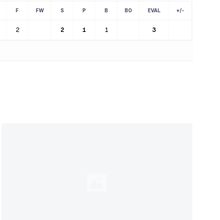
F
FW
S
P
B
BO
EVAL
+/-
2
2
1
1
3