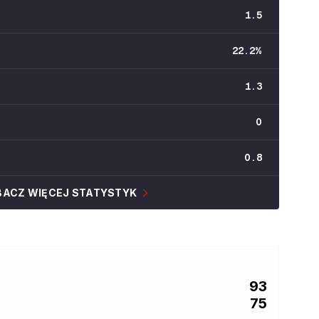
1.5
22.2
%
1.3
0
0.8
BACZ WIĘCEJ STATYSTYK
93
75