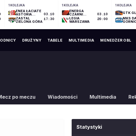
1 KOLEJKA
1 KOLEJKA
1 KOLEJKA
ENEA ŁACIATE
ENERGA
GTK GL
0
ASTORIA
03.10
CZARNI
03.10
BYDGOSZCZ
SŁUPSK
ZASTAL
LEGIA
MKS D
0
17:30
20:00
ZIELONA GÓRA
WARSZAWA
GÓRNI
ODNICY
DRUŻYNY
TABELE
MULTIMEDIA
MENEDŻER OBL
Mecz po meczu
Wiadomości
Multimedia
Re
Statystyki