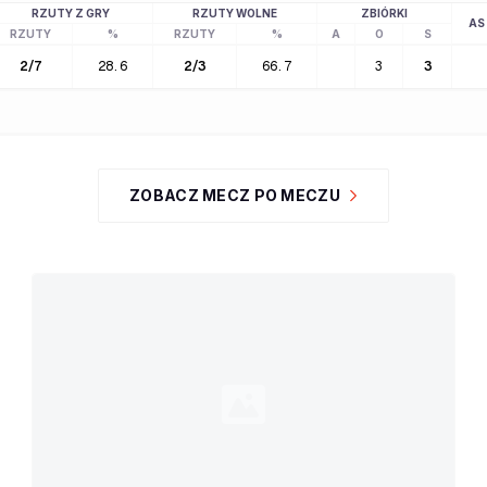
RZUTY Z GRY
RZUTY WOLNE
ZBIÓRKI
AS
RZUTY
%
RZUTY
%
A
O
S
2
/
7
28.6
2
/
3
66.7
3
3
ZOBACZ MECZ PO MECZU