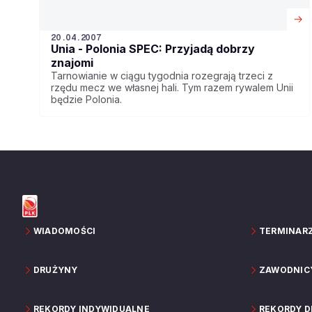
20.04.2007
Unia - Polonia SPEC: Przyjadą dobrzy
znajomi
Tarnowianie w ciągu tygodnia rozegrają trzeci z
rzędu mecz we własnej hali. Tym razem rywalem Unii
będzie Polonia.
WIADOMOŚCI
TERMINAR
DRUŻYNY
ZAWODNIC
REKORDY INDYWIDUALNE
REKORDY 