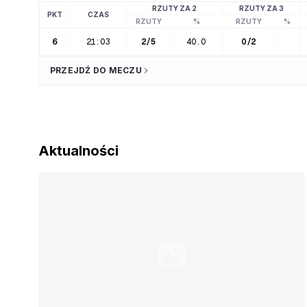
RZUTY ZA 2
RZUTY ZA 3
PKT
CZAS
RZUTY
%
RZUTY
%
6
21:03
2
/
5
40.0
0
/
2
PRZEJDŹ DO MECZU
Aktualności