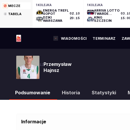
1 KOLEJKA
1 KOLEJKA
MECZE
ENERGA TREFL
ARRIVA LOTTO
SOPOT
02.10
TWARDE
03.1
TABELA
PIERNIKI
DZIKI
KING
20:15
15:0
TORUŃ
WARSZAWA
SZCZECIN
WIADOMOŚCI
TERMINARZ
ZAW
Przemysław
12
Hajnsz
Podsumowanie
Historia
Statystyki
Informacje