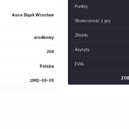
Punkty
Asco Śląsk Wrocław
Skuteczność z gry
Zbiórki
środkowy
Asysyty
206
EVAL
Polska
ZO
1982-08-05