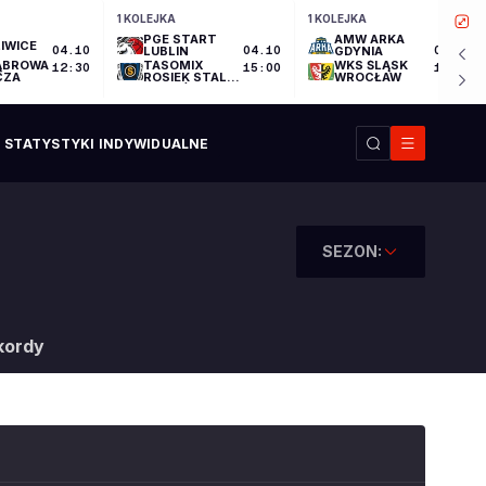
1 KOLEJKA
1 KOLEJKA
PGE START
AMW ARKA
IWICE
04.10
LUBLIN
04.10
GDYNIA
04.10
ĄBROWA
TASOMIX
WKS ŚLĄSK
12:30
15:00
17:30
CZA
ROSIEK STAL
WROCŁAW
OSTRÓW
WIELKOPOLSKI
STATYSTYKI INDYWIDUALNE
SEZON:
kordy