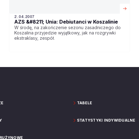
2.04.2007
AZS &#8211; Unia: Debiutanci w Koszalinie
W środę, na zakończenie sezonu zasadniczego do
Koszalina przyjedzie wyjątkowy, jak na rozgrywki
ekstraklasy, zespół.
ZE
TABELE
Y
STATYSTYKI INDYWIDUALNE
DRUŻYNOWE