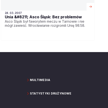
24.03.2007
Unia &#8211; Asco Śląsk: Bez problemów
Asco Śląsk był faworytem meczu w Tarnowie i nie
mógł zawieść. Wrocławianie rozgromili Unię 98:58.
MULTIMEDIA
STATYSTYKI DRUŻYNOWE