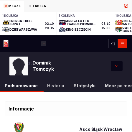
MECZE
TABELA
1 KOLEJKA
1 KOLEJKA
1 KOLEJKA
ENERGA TREFL
ARRIVA LOTTO
ENEA 
SOPOT
02.10
TWARDE PIERNIKI
03.10
ASTO
TORUŃ
ZAST
20:15
15:00
DZIKI WARSZAWA
KING SZCZECIN
GÓRA
Dominik
15
Tomczyk
Podsumowanie
Historia
Statystyki
Mecz po me
Informacje
Asco Śląsk Wrocław