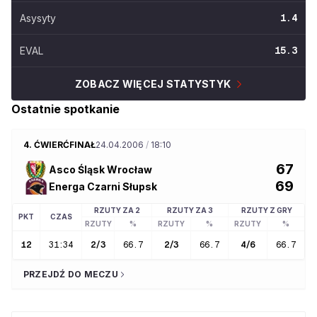
Asysyty
1.4
EVAL
15.3
ZOBACZ WIĘCEJ STATYSTYK
Ostatnie spotkanie
4. ĆWIERĆFINAŁ
24.04.2006
/
18:10
67
Asco Śląsk Wrocław
69
Energa Czarni Słupsk
RZUTY ZA 2
RZUTY ZA 3
RZUTY Z GRY
PKT
CZAS
RZUTY
%
RZUTY
%
RZUTY
%
R
12
31:34
2
/
3
66.7
2
/
3
66.7
4
/
6
66.7
PRZEJDŹ DO MECZU