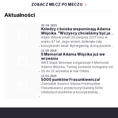
ZOBACZ MECZ PO MECZU
Aktualności
20.09.2023
Koledzy z boiska wspominają Adama
Wójcika. "Wszyscy chcieliśmy być jak
on"
Adam Wójcik zmarł 26 sierpnia 2017 roku w
wieku 47 lat. Jego śmierć dotknęła cały
koszykarski świat. Był legendą, ikoną polskiej
koszykówki. Wielu nie mogło pogodzić się z
11.08.2019
II Memoriał Adama Wójcika już we
jego śmiercią. Odszedł zdecydowanie za
wrześniu
szybko.
WKS Śląsk Wrocław zorganizuje II Memoriał
Adama Wójcika. Turniej zostanie rozegrany od
20 do 22 września w hali Orbita.
13.04.2016
5000 punktów Frasunkiewicza!
Zawodnik Asseco Gdynia Przemysław
Frasunkiewicz przekroczył barierę 5000
zdobytych punktów w koszykarskiej
ekstraklasie.