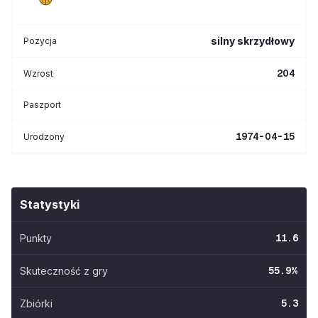
silny skrzydłowy
Pozycja
204
Wzrost
Paszport
1974-04-15
Urodzony
Statystyki
Punkty
11.6
Skuteczność z gry
55.9
%
Zbiórki
5.3