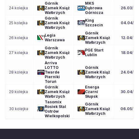
Górnik
MKS
24 kolejka
Zamek Książ
Dąbrowa
26.03
/
18
Wałbrzych
Górnicza
Górnik
King
25 kolejka
Zamek Książ
04.04
/
17
Szczecin
Wałbrzych
Górnik
Legia
26 kolejka
Zamek Książ
12.04
/
15
Warszawa
Wałbrzych
Górnik
PGE Start
27 kolejka
Zamek Książ
18.04
/
17
Lublin
Wałbrzych
Arriva
LOTTO
Górnik
28 kolejka
Twarde
Zamek Książ
24.04
/
20
Pierniki
Wałbrzych
Toruń
Górnik
Energa
29 kolejka
Zamek Książ
Czarni
30.04
/
20
Wałbrzych
Słupsk
Tasomix
Górnik
Rosiek Stal
30 kolejka
Zamek Książ
06.05
/
19
Ostrów
Wałbrzych
Wielkopolski