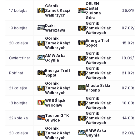
ORLEN
Górnik
Zastal
17 kolejka
Zamek Książ
25.01
/
12
Zielona
Wałbrzych
Góra
Górnik
Dziki
19 kolejka
Zamek Książ
07.02
/
20
Warszawa
Wałbrzych
Górnik
Energa Trefl
20 kolejka
Zamek Książ
15.02
/
12
Sopot
Wałbrzych
Górnik
AMW Arka
Ćwierćfinał
Zamek Książ
19.02
/
20
Gdynia
Wałbrzych
Górnik
Energa Trefl
Półfinał
Zamek Książ
21.02
/
15
Sopot
Wałbrzych
Górnik
Miasto Szkła
21 kolejka
Zamek Książ
07.03
/
15
Krosno
Wałbrzych
Górnik
WKS Śląsk
18 kolejka
Zamek Książ
10.03
/
20
Wrocław
Wałbrzych
Górnik
Tauron GTK
22 kolejka
Zamek Książ
14.03
/
12
Gliwice
Wałbrzych
Górnik
AMW Arka
23 kolejka
Zamek Książ
22.03
/
17
Gdynia
Wałbrzych