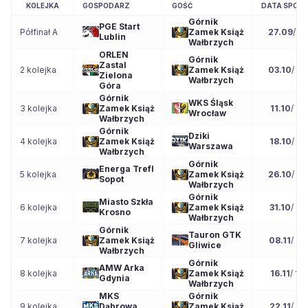
KOLEJKA
GOSPODARZ
GOŚĆ
DATA SPOT
Górnik
PGE Start
Półfinał A
Zamek Książ
27.09
/
15
Lublin
Wałbrzych
ORLEN
Górnik
Zastal
2 kolejka
Zamek Książ
03.10
/
18
Zielona
Wałbrzych
Góra
Górnik
WKS Śląsk
3 kolejka
Zamek Książ
11.10
/
17
Wrocław
Wałbrzych
Górnik
Dziki
4 kolejka
Zamek Książ
18.10
/
17
Warszawa
Wałbrzych
Górnik
Energa Trefl
5 kolejka
Zamek Książ
26.10
/
15
Sopot
Wałbrzych
Górnik
Miasto Szkła
6 kolejka
Zamek Książ
31.10
/
20
Krosno
Wałbrzych
Górnik
Tauron GTK
7 kolejka
Zamek Książ
08.11
/
15
Gliwice
Wałbrzych
Górnik
AMW Arka
8 kolejka
Zamek Książ
16.11
/
12
Gdynia
Wałbrzych
MKS
Górnik
9 kolejka
Dąbrowa
Zamek Książ
22.11
/
17