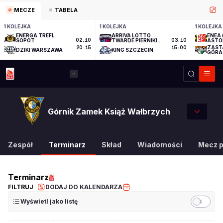
MECZE
TABELA
1 KOLEJKA
1 KOLEJKA
1 KOLEJKA
ENERGA TREFL
ARRIVA LOTTO
ENEA 
SOPOT
02.10
TWARDE PIERNIKI
03.10
ASTO
TORUŃ
ZAST
20:15
15:00
DZIKI WARSZAWA
KING SZCZECIN
GÓRA
Górnik Zamek Książ Wałbrzych
Zespół
Terminarz
Skład
Wiadomości
Mecz 
Terminarz
FILTRUJ
DODAJ DO KALENDARZA
Wyświetl jako listę