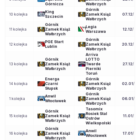
Górnicza
Wałbrzych
Górnik
King
10 kolejka
Zamek Książ
07.12
/
12
Szczecin
Wałbrzych
Górnik
Legia
11 kolejka
Zamek Książ
12.12
/
20
Warszawa
Wałbrzych
Górnik
PGE Start
12 kolejka
Zamek Książ
20.12
/
15
Lublin
Wałbrzych
Arriva
Górnik
LOTTO
13 kolejka
Zamek Książ
Twarde
27.12
/
17
Wałbrzych
Pierniki
Toruń
Energa
Górnik
14 kolejka
Czarni
Zamek Książ
02.01
/
17
Słupsk
Wałbrzych
Górnik
Anwil
1 kolejka
Zamek Książ
06.01
/
20
Włocławek
Wałbrzych
Tasomix
Górnik
Rosiek Stal
15 kolejka
Zamek Książ
11.01
/
15
Ostrów
Wałbrzych
Wielkopolski
Górnik
Anwil
16 kolejka
Zamek Książ
17.01
/
17
Włocławek
Wałbrzych