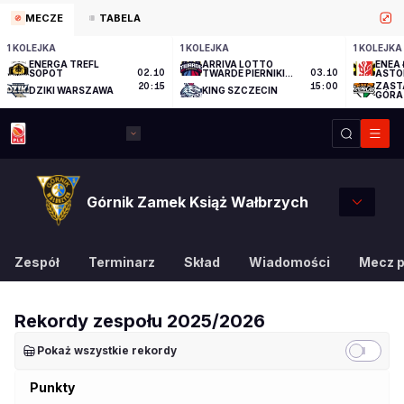
MECZE
TABELA
1 KOLEJKA
1 KOLEJKA
1 KOLEJKA
ENERGA TREFL
ARRIVA LOTTO
ENEA 
SOPOT
02.10
TWARDE PIERNIKI
03.10
ASTO
TORUŃ
ZAST
20:15
15:00
DZIKI WARSZAWA
KING SZCZECIN
GÓRA
Górnik Zamek Książ Wałbrzych
Zespół
Terminarz
Skład
Wiadomości
Mecz 
Rekordy zespołu
2025/2026
Pokaż wszystkie rekordy
Punkty