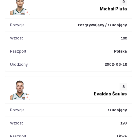
9
Michał
Pluta
Pozycja
rozgrywający / rzucający
Wzrost
188
Paszport
Polska
Urodzony
2002-06-18
8
Evaldas
Šaulys
Pozycja
rzucający
Wzrost
190
Paszport
Litwa