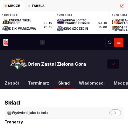
MECZE
TABELA
1 KOLEJKA
1 KOLEJKA
1 KOLEJKA
ENERGA TREFL
ARRIVA LOTTO
ENEA 
SOPOT
02.10
TWARDE PIERNIKI
03.10
ASTO
TORUŃ
ZAST
20:15
15:00
DZIKI WARSZAWA
KING SZCZECIN
GÓRA
Orlen Zastal Zielona Góra
Zespół
Terminarz
Skład
Wiadomości
Mecz 
Skład
Wyświetl jako tabela
Trenerzy