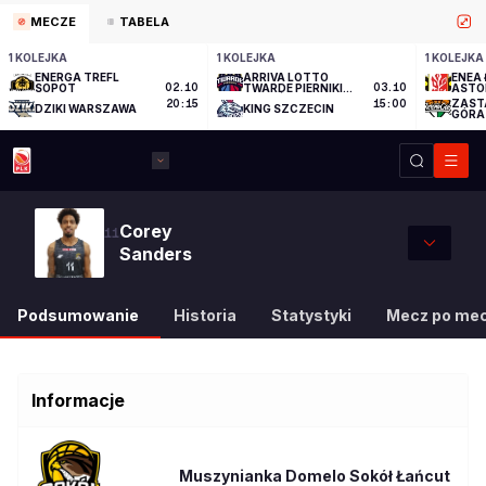
MECZE
TABELA
1 KOLEJKA
1 KOLEJKA
1 KOLEJKA
ENERGA TREFL
ARRIVA LOTTO
ENEA 
SOPOT
02.10
TWARDE PIERNIKI
03.10
ASTO
TORUŃ
ZAST
20:15
15:00
DZIKI WARSZAWA
KING SZCZECIN
GÓRA
Corey
11
Sanders
Podsumowanie
Historia
Statystyki
Mecz po me
Informacje
Muszynianka Domelo Sokół Łańcut