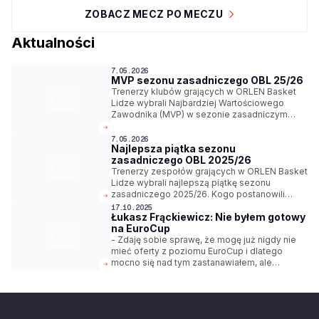
ZOBACZ MECZ PO MECZU
Aktualności
7.05.2026
MVP sezonu zasadniczego OBL 25/26
Trenerzy klubów grających w ORLEN Basket
Lidze wybrali Najbardziej Wartościowego
Zawodnika (MVP) w sezonie zasadniczym
2025/26. Został nim Andrzej Pluta z Legii
Warszawa.
7.05.2026
Najlepsza piątka sezonu
zasadniczego OBL 2025/26
Trenerzy zespołów grających w ORLEN Basket
Lidze wybrali najlepszą piątkę sezonu
zasadniczego 2025/26. Kogo postanowili
wyróżnić?
17.10.2025
Łukasz Frąckiewicz: Nie byłem gotowy
na EuroCup
- Zdaję sobie sprawę, że mogę już nigdy nie
mieć oferty z poziomu EuroCup i dlatego
mocno się nad tym zastanawiałem, ale
uznałem, że na razie to jeszcze nie jest ten
moment. Zawsze miałem taki pomysł na
siebie, by wspinać się po kolei na tej drabinie,
a nie robić wielkie skoki - mówi Łukasz