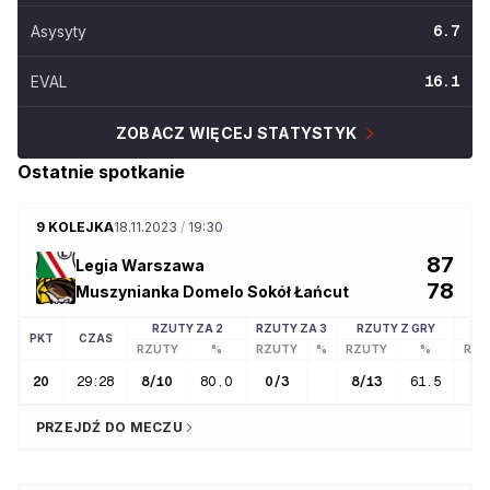
Asysyty
6.7
EVAL
16.1
ZOBACZ WIĘCEJ STATYSTYK
Ostatnie spotkanie
9 KOLEJKA
18.11.2023
/
19:30
87
Legia Warszawa
78
Muszynianka Domelo Sokół Łańcut
RZUTY ZA 2
RZUTY ZA 3
RZUTY Z GRY
RZ
PKT
CZAS
RZUTY
%
RZUTY
%
RZUTY
%
RZU
20
29:28
8
/
10
80.0
0
/
3
8
/
13
61.5
4
/
PRZEJDŹ DO MECZU