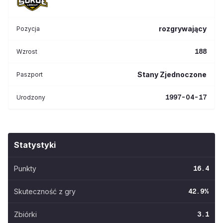
rozgrywający
Pozycja
188
Wzrost
Stany Zjednoczone
Paszport
1997-04-17
Urodzony
Statystyki
Punkty
16.4
Skuteczność z gry
42.9
%
Zbiórki
3.1