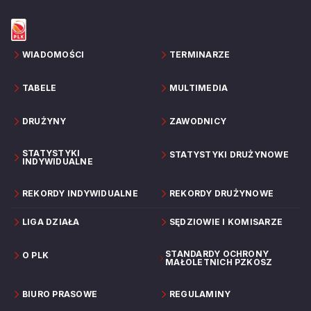
Frąckiewicz, zawodnik Dzików Warszawa.
WIADOMOŚCI
TERMINARZE
TABELE
MULTIMEDIA
DRUŻYNY
ZAWODNICY
STATYSTYKI
STATYSTYKI DRUŻYNOWE
INDYWIDUALNE
REKORDY INDYWIDUALNE
REKORDY DRUŻYNOWE
LIGA DZIAŁA
SĘDZIOWIE I KOMISARZE
STANDARDY OCHRONY
O PLK
MAŁOLETNICH PZKOSZ
BIURO PRASOWE
REGULAMINY