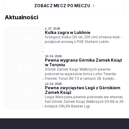
ZOBACZ MECZ PO MECZU
Aktualności
1.07.2026
Kulka zagra w Lublinie
Grzegorz Kulka (30 lat, 205 cm) zmienia klub -
podpisał umowę z PGE Startem Lublin.
24.04.2026
Pewna wygrana Górnika Zamek Książ
w Toruniu
Górnik Zamek Książ Wałbrzych pewnie
pokonał na wyjeździe Arriva Lotto Twarde
Pierniki Toruń 96:73 w ramach 28. kolejki
ORLEN Basket Ligi.
12.04.2026
Pewne zwycięstwo Legii z Górnikiem
Zamek Książ
Legia Warszawa pewnie pokonała we własnej
hali Górnik Zamek Książ Wałbrzych 93:68 w 26.
kolejce ORLEN Basket Ligi.