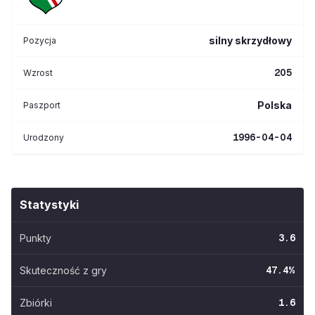
silny skrzydłowy
Pozycja
205
Wzrost
Polska
Paszport
1996-04-04
Urodzony
Statystyki
Punkty
3.6
Skuteczność z gry
47.4
%
Zbiórki
1.6