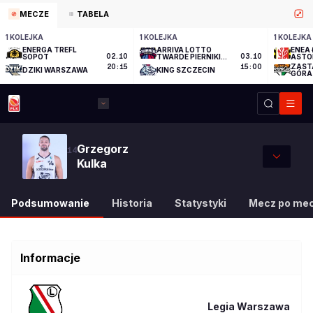
MECZE
TABELA
1 KOLEJKA
1 KOLEJKA
1 KOLEJKA
ENERGA TREFL
ARRIVA LOTTO
ENEA 
SOPOT
02.10
TWARDE PIERNIKI
03.10
ASTO
TORUŃ
ZAST
20:15
15:00
DZIKI WARSZAWA
KING SZCZECIN
GÓRA
Grzegorz
14
Kulka
Podsumowanie
Historia
Statystyki
Mecz po me
Informacje
Legia Warszawa