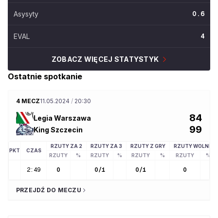
Asysyty
0.6
EVAL
4
ZOBACZ WIĘCEJ STATYSTYK
Ostatnie spotkanie
4 MECZ
11.05.2024
/
20:30
84
Legia Warszawa
99
King Szczecin
RZUTY ZA 2
RZUTY ZA 3
RZUTY Z GRY
RZUTY WOLNE
PKT
CZAS
RZUTY
%
RZUTY
%
RZUTY
%
RZUTY
%
2:49
0
0
/
1
0
/
1
0
PRZEJDŹ DO MECZU