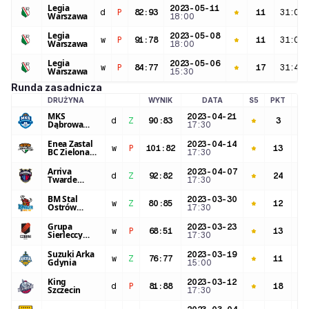
Legia
2023-05-11
d
P
82
:
93
11
31:09
Warszawa
18:00
Legia
2023-05-08
w
P
91
:
78
11
31:07
Warszawa
18:00
Legia
2023-05-06
w
P
84
:
77
17
31:40
Warszawa
15:30
Runda zasadnicza
DRUŻYNA
WYNIK
DATA
S5
PKT
M
LOGO DRUŻYNY
MKS
2023-04-21
d
Z
90
:
83
3
16
Dąbrowa
17:30
Górnicza
Enea Zastal
2023-04-14
w
P
101
:
82
13
36
BC Zielona
17:30
Góra
Arriva
2023-04-07
d
Z
92
:
82
24
29
Twarde
17:30
Pierniki
Toruń
BM Stal
2023-03-30
w
Z
80
:
85
12
36
Ostrów
17:30
Wielkopolski
Grupa
2023-03-23
w
P
68
:
51
13
34
Sierleccy
17:30
Czarni
Słupsk
Suzuki Arka
2023-03-19
w
Z
76
:
77
11
21
Gdynia
15:00
King
2023-03-12
d
P
81
:
88
18
34
Szczecin
17:30