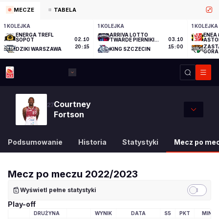
MECZE
TABELA
1 KOLEJKA
1 KOLEJKA
1 KOLEJKA
ENERGA TREFL
ARRIVA LOTTO
ENEA 
SOPOT
02.10
TWARDE PIERNIKI
03.10
ASTO
TORUŃ
ZAST
20:15
15:00
DZIKI WARSZAWA
KING SZCZECIN
GÓRA
Courtney
27
Fortson
Podsumowanie
Historia
Statystyki
Mecz po me
Mecz po meczu
2022/2023
Wyświetl pełne statystyki
Play-off
DRUŻYNA
WYNIK
DATA
S5
PKT
MIN
LOGO DRUŻYNY