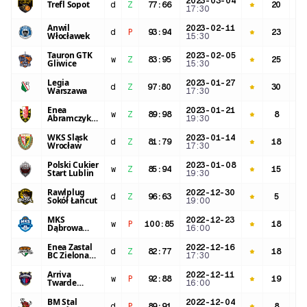
2023-03-04
Trefl Sopot
d
Z
77
:
66
20
35
17:30
Anwil
2023-02-11
d
P
93
:
94
23
36
Włocławek
15:30
Tauron GTK
2023-02-05
w
Z
83
:
95
25
32
Gliwice
15:30
Legia
2023-01-27
d
Z
97
:
80
30
29
Warszawa
17:30
Enea
2023-01-21
w
Z
89
:
98
8
32
Abramczyk
19:30
Astoria
Bydgoszcz
WKS Śląsk
2023-01-14
d
Z
81
:
79
18
35
Wrocław
17:30
Polski Cukier
2023-01-08
w
Z
85
:
94
15
30
Start Lublin
19:30
Rawlplug
2022-12-30
d
Z
96
:
63
5
29
Sokół Łańcut
19:00
MKS
2022-12-23
w
P
100
:
85
18
35
Dąbrowa
16:00
Górnicza
Enea Zastal
2022-12-16
d
Z
82
:
77
18
33
BC Zielona
17:30
Góra
Arriva
2022-12-11
w
P
92
:
88
19
30
Twarde
16:00
Pierniki
Toruń
BM Stal
2022-12-04
d
P
89
:
91
8
32