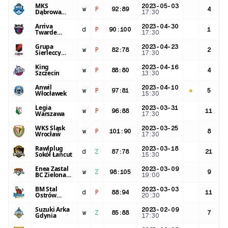
MKS
2023-05-03
w
P
92
:
89
4
1
Dąbrowa
17:30
Górnicza
Arriva
2023-04-30
d
P
90
:
100
1
1
Twarde
17:30
Pierniki
Toruń
Grupa
2023-04-23
w
P
82
:
78
2
Sierleccy
17:30
Czarni
Słupsk
King
2023-04-16
w
P
88
:
80
4
1
Szczecin
13:30
Anwil
2023-04-10
w
P
97
:
81
5
2
Włocławek
15:30
Legia
2023-03-31
w
P
96
:
88
11
2
Warszawa
17:30
WKS Śląsk
2023-03-25
w
P
101
:
90
8
1
Wrocław
17:30
Rawlplug
2023-03-18
d
Z
87
:
78
21
2
Sokół Łańcut
15:30
Enea Zastal
2023-03-09
w
Z
98
:
105
9
1
BC Zielona
19:00
Góra
BM Stal
2023-03-03
d
P
88
:
94
11
2
Ostrów
20:30
Wielkopolski
Suzuki Arka
2023-02-09
w
Z
85
:
88
7
1
Gdynia
17:30