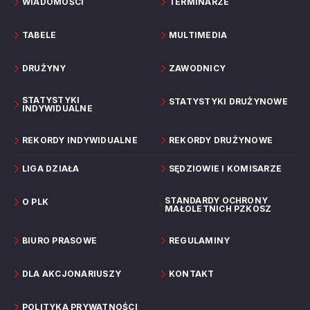
WIADOMOŚCI
TERMINARZE
TABELE
MULTIMEDIA
DRUŻYNY
ZAWODNICY
STATYSTYKI
STATYSTYKI DRUŻYNOWE
INDYWIDUALNE
REKORDY INDYWIDUALNE
REKORDY DRUŻYNOWE
LIGA DZIAŁA
SĘDZIOWIE I KOMISARZE
STANDARDY OCHRONY
O PLK
MAŁOLETNICH PZKOSZ
BIURO PRASOWE
REGULAMINY
DLA AKCJONARIUSZY
KONTAKT
POLITYKA PRYWATNOŚCI