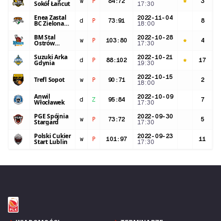
w
P
84
:
72
3
1
Sokół Łańcut
17:30
Enea Zastal
2022-11-04
d
P
73
:
91
8
2
BC Zielona
18:00
Góra
BM Stal
2022-10-28
w
P
103
:
80
4
1
Ostrów
17:30
Wielkopolski
Suzuki Arka
2022-10-21
d
P
88
:
102
17
2
Gdynia
19:30
2022-10-15
Trefl Sopot
w
P
90
:
71
2
1
18:00
Anwil
2022-10-09
d
Z
95
:
84
7
2
Włocławek
17:30
PGE Spójnia
2022-09-30
w
P
73
:
72
5
2
Stargard
17:30
Polski Cukier
2022-09-23
w
P
101
:
97
11
1
Start Lublin
17:30