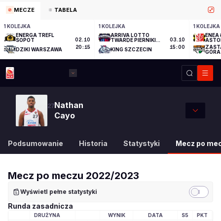
MECZE
TABELA
1 KOLEJKA
1 KOLEJKA
1 KOLEJKA
ENERGA TREFL
ARRIVA LOTTO
ENEA 
SOPOT
02.10
TWARDE PIERNIKI
03.10
ASTO
TORUŃ
ZAST
20:15
15:00
DZIKI WARSZAWA
KING SZCZECIN
GÓRA
Nathan
27
Cayo
Podsumowanie
Historia
Statystyki
Mecz po me
Mecz po meczu
2022/2023
Wyświetl pełne statystyki
Runda zasadnicza
DRUŻYNA
WYNIK
DATA
S5
PKT
LOGO DRUŻYNY