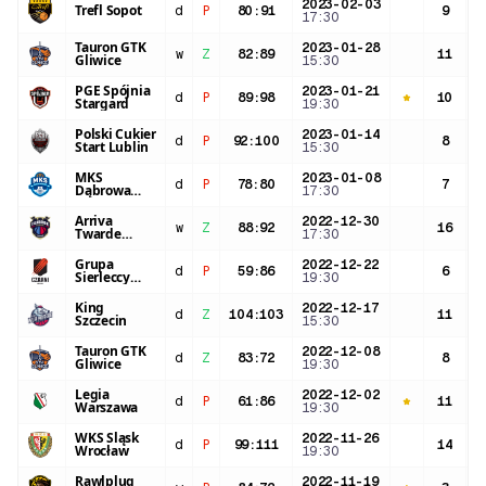
2023-02-03
Trefl Sopot
d
P
80
:
91
9
1
17:30
Tauron GTK
2023-01-28
w
Z
82
:
89
11
2
Gliwice
15:30
PGE Spójnia
2023-01-21
d
P
89
:
98
10
2
Stargard
19:30
Polski Cukier
2023-01-14
d
P
92
:
100
8
1
Start Lublin
15:30
MKS
2023-01-08
d
P
78
:
80
7
1
Dąbrowa
17:30
Górnicza
Arriva
2022-12-30
w
Z
88
:
92
16
2
Twarde
17:30
Pierniki
Toruń
Grupa
2022-12-22
d
P
59
:
86
6
2
Sierleccy
19:30
Czarni
Słupsk
King
2022-12-17
d
Z
104
:
103
11
2
Szczecin
15:30
Tauron GTK
2022-12-08
d
Z
83
:
72
8
1
Gliwice
19:30
Legia
2022-12-02
d
P
61
:
86
11
2
Warszawa
19:30
WKS Śląsk
2022-11-26
d
P
99
:
111
14
2
Wrocław
19:30
Rawlplug
2022-11-19