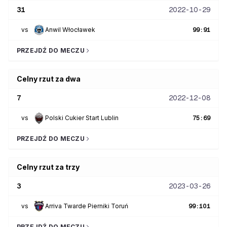
31
2022-10-29
vs
Anwil Włocławek
99
:
91
PRZEJDŹ DO MECZU
Celny rzut za dwa
7
2022-12-08
vs
Polski Cukier Start Lublin
75
:
69
PRZEJDŹ DO MECZU
Celny rzut za trzy
3
2023-03-26
vs
Arriva Twarde Pierniki Toruń
99
:
101
PRZEJDŹ DO MECZU