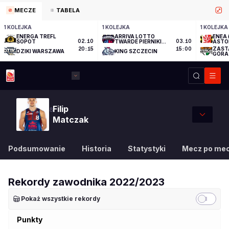
MECZE
TABELA
1 KOLEJKA
1 KOLEJKA
1 KOLEJKA
ENERGA TREFL
ARRIVA LOTTO
ENEA 
SOPOT
02.10
TWARDE PIERNIKI
03.10
ASTO
TORUŃ
ZAST
20:15
15:00
DZIKI WARSZAWA
KING SZCZECIN
GÓRA
Filip
8
Matczak
Podsumowanie
Historia
Statystyki
Mecz po me
Rekordy zawodnika
2022/2023
Pokaż wszystkie rekordy
Punkty