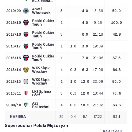
BC Zielona
Góra
Anwil
2019/20
3
4.0
13:36
50.0
Włocławek
Polski Cukier
2018/19
1
4.0
9:16
100.0
Toruń
Polski Cukier
2017/18
3
8.0
21:18
42.9
Toruń
Polski Cukier
2016/17
1
1.0
3.0
19:09
Toruń
Polski Cukier
2015/16
1
7.0
20:05
37.5
Toruń
WKS Śląsk
2013/14
4
0.3
6.3
17:06
64.3
Wrocław
WKS Śląsk
2012/13
1
1.0
12.0
22:09
50.0
Wrocław
ŁKS Sphinx
2010/11
3
0.3
12.0
18:44
70.6
Łódź
AZS
2009/10
4
0.8
10.5
21:02
63.6
Politechnika
Warszawska
KARIERA
29
0.4
6.1
17:22
52.1
Superpuchar Polski Mężczyzn
RZUTY ZA 2
RZ