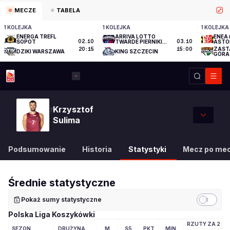
MECZE
TABELA
1 KOLEJKA
1 KOLEJKA
1 KOLEJKA
ENERGA TREFL
ARRIVA LOTTO
ENEA 
SOPOT
02.10
TWARDE PIERNIKI
03.10
ASTO
TORUŃ
ZAST
20:15
15:00
DZIKI WARSZAWA
KING SZCZECIN
GÓRA
Krzysztof
7
Sulima
Podsumowanie
Historia
Statystyki
Mecz po me
Średnie statystyczne
Pokaż sumy statystyczne
Polska Liga Koszykówki
RZUTY ZA 2
SEZON
DRUŻYNA
M
S5
PKT
MIN