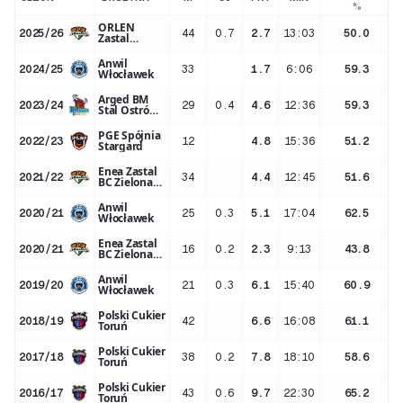
%
ORLEN
2025/26
44
0.7
2.7
13:03
50.0
Zastal
Zielona Góra
Anwil
2024/25
33
1.7
6:06
59.3
Włocławek
Arged BM
2023/24
29
0.4
4.6
12:36
59.3
Stal Ostrów
Wielkopolski
PGE Spójnia
2022/23
12
4.8
15:36
51.2
Stargard
Enea Zastal
2021/22
34
4.4
12:45
51.6
BC Zielona
Góra
Anwil
2020/21
25
0.3
5.1
17:04
62.5
Włocławek
Enea Zastal
2020/21
16
0.2
2.3
9:13
43.8
BC Zielona
Góra
Anwil
2019/20
21
0.3
6.1
15:40
60.9
Włocławek
Polski Cukier
2018/19
42
6.6
16:08
61.1
Toruń
Polski Cukier
2017/18
38
0.2
7.8
18:10
58.6
Toruń
Polski Cukier
2016/17
43
0.6
9.7
22:30
65.2
Toruń