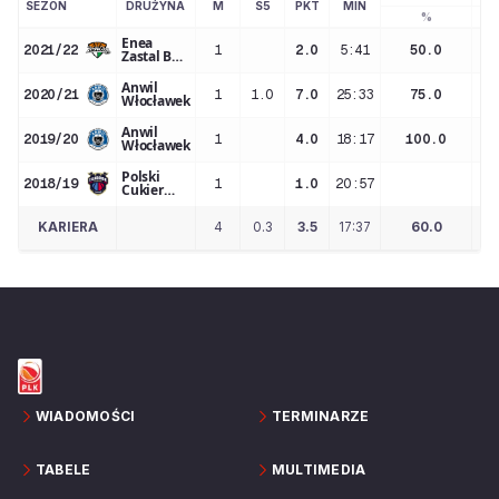
SEZON
DRUŻYNA
M
S5
PKT
MIN
%
Enea
2021/22
1
2.0
5:41
50.0
Zastal BC
Zielona
Góra
Anwil
2020/21
1
1.0
7.0
25:33
75.0
Włocławek
Anwil
2019/20
1
4.0
18:17
100.0
Włocławek
Polski
2018/19
1
1.0
20:57
Cukier
Toruń
KARIERA
4
0.3
3.5
17:37
60.0
WIADOMOŚCI
TERMINARZE
TABELE
MULTIMEDIA