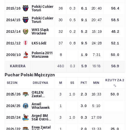
Polski Cukier
2015/16
36
0.3
6.1
20:40
56.4
Toruń
Polski Cukier
2014/15
30
0.5
9.1
20:47
58.5
Toruń
WKS Śląsk
2013/14
32
0.2
5.2
15:19
48.2
Wrocław
ŁKS Łódź
2011/12
37
0.8
9.5
24:28
52.1
Polonia 2011
2009/10
8
1.9
7:31
50.0
Warszawa
KARIERA
480
0.3
5.9
16:18
56.9
Puchar Polski Mężczyzn
RZUTY ZA 2
SEZON
DRUŻYNA
M
S5
PKT
MIN
%
ORLEN
2025/26
3
1.0
2.3
16:33
50.0
Zastal
Zielona Góra
Anwil
2024/25
1
3.0
5:10
Włocławek
Arged BM
2023/24
3
1.0
0.3
17:09
Stal Ostrów
Wielkopolski
Enea Zastal
2021/22
1
2.0
13:33
25.0