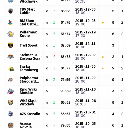
Włocławek
20:35
TBV Start
2015-12-30
d
Z
88
:
63
2
16:
Lublin
18:00
BM Slam
2015-12-23
w
Z
64
:
75
9
25:
Stal Ostrów
19:00
Wielkopolski
Polfarmex
2015-12-19
w
Z
67
:
74
6
26:
Kutno
17:30
2015-12-11
Trefl Sopot
d
Z
82
:
69
3
7:4
18:00
Stelmet BC
2015-12-07
w
P
83
:
78
2
19:
Zielona Góra
19:00
Siarka
2015-11-30
d
Z
84
:
77
5
22:
Tarnobrzeg
18:00
Polpharma
2015-11-22
d
Z
76
:
55
9
15:
Starogard
18:00
Gdański
King Wilki
2015-11-16
w
P
90
:
89
3
21:
Morskie
18:00
Szczecin
WKS Śląsk
2015-11-08
w
Z
69
:
82
9
19:
Wrocław
20:00
2015-10-31
AZS Koszalin
w
Z
58
:
67
4
22:
18:00
Asseco
2015-10-25
d
P
79
:
83
6
16:
Gdynia
18:00