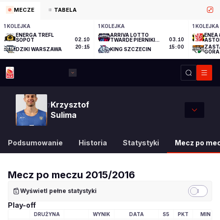
MECZE
TABELA
1 KOLEJKA
1 KOLEJKA
1 KOLEJKA
ENERGA TREFL
ARRIVA LOTTO
ENEA 
SOPOT
02.10
TWARDE PIERNIKI
03.10
ASTO
TORUŃ
ZAST
20:15
15:00
DZIKI WARSZAWA
KING SZCZECIN
GÓRA
Krzysztof
7
Sulima
Podsumowanie
Historia
Statystyki
Mecz po me
Mecz po meczu
2015/2016
Wyświetl pełne statystyki
Play-off
DRUŻYNA
WYNIK
DATA
S5
PKT
MIN
LOGO DRUŻYNY