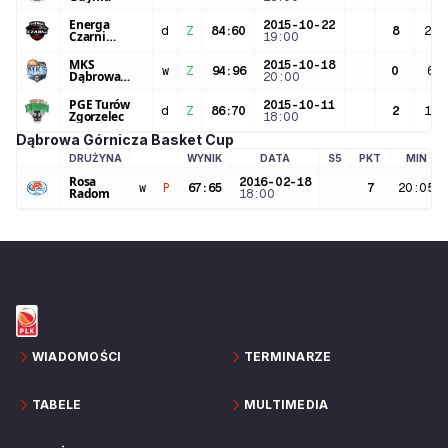
Energa
2015-10-22
d
Z
84
:
60
8
24:
Czarni
19:00
Słupsk
MKS
2015-10-18
w
Z
94
:
96
0
6:3
Dąbrowa
20:00
Górnicza
PGE Turów
2015-10-11
d
Z
86
:
70
2
14:
Zgorzelec
18:00
Dąbrowa Górnicza Basket Cup
DRUŻYNA
WYNIK
DATA
S5
PKT
MIN
LOGO DRUŻYNY
Rosa
2016-02-18
w
P
67
:
65
7
20:05
Radom
18:00
WIADOMOŚCI
TERMINARZE
TABELE
MULTIMEDIA