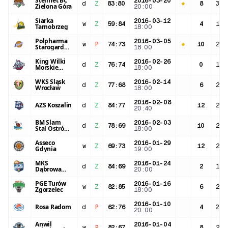
Stelmet BC
2016-03-20
d
Z
83
:
80
8
32:
Zielona Góra
20:00
Siarka
2016-03-12
w
Z
59
:
84
4
19:
Tarnobrzeg
18:00
Polpharma
2016-03-05
w
P
74
:
73
10
26:
Starogard
18:00
Gdański
King Wilki
2016-02-26
d
Z
76
:
74
0
12:
Morskie
18:00
Szczecin
WKS Śląsk
2016-02-14
d
Z
77
:
68
6
24:
Wrocław
18:00
2016-02-08
AZS Koszalin
d
Z
84
:
77
12
23:
20:40
BM Slam
2016-02-03
d
Z
78
:
69
10
23:
Stal Ostrów
18:00
Wielkopolski
Asseco
2016-01-29
w
Z
69
:
73
12
25:
Gdynia
19:00
MKS
2016-01-24
d
Z
84
:
69
2
11:
Dąbrowa
20:00
Górnicza
PGE Turów
2016-01-16
w
Z
82
:
85
6
26:
Zgorzelec
18:00
2016-01-10
Rosa Radom
d
P
62
:
76
4
20:
20:00
Anwil
2016-01-04
w
P
82
:
67
8
23: