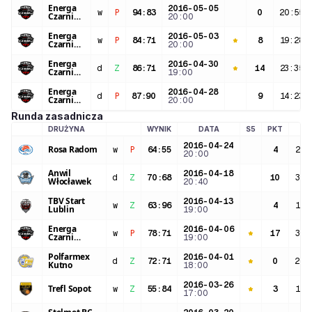
Energa
2016-05-05
w
P
94
:
83
0
20:55
Czarni
20:00
Słupsk
Energa
2016-05-03
w
P
84
:
71
8
19:28
Czarni
20:00
Słupsk
Energa
2016-04-30
d
Z
86
:
71
14
23:35
Czarni
19:00
Słupsk
Energa
2016-04-28
d
P
87
:
90
9
14:23
Czarni
20:00
Słupsk
Runda zasadnicza
DRUŻYNA
WYNIK
DATA
S5
PKT
MI
LOGO DRUŻYNY
2016-04-24
Rosa Radom
w
P
64
:
55
4
21:
20:00
Anwil
2016-04-18
d
Z
70
:
68
10
31:
Włocławek
20:40
TBV Start
2016-04-13
w
Z
63
:
96
4
19:
Lublin
19:00
Energa
2016-04-06
w
P
78
:
71
17
30:
Czarni
19:00
Słupsk
Polfarmex
2016-04-01
d
Z
72
:
71
0
20:
Kutno
18:00
2016-03-26
Trefl Sopot
w
Z
55
:
84
3
15:
17:00