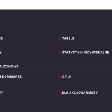
ZE
TABELE
Y
STATYSTYKI INDYWIDUALNE
DRUŻYNOWE
 I KOMISARZE
O PLK
NY
DLA AKCJONARIUSZY