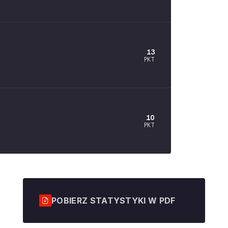
13
PKT
10
PKT
POBIERZ STATYSTYKI W PDF