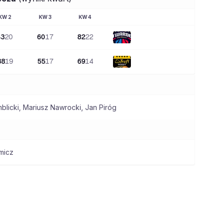
KW
2
KW
3
KW
4
43
20
60
17
82
22
38
19
55
17
69
14
blicki
,
Mariusz Nawrocki
,
Jan Piróg
micz