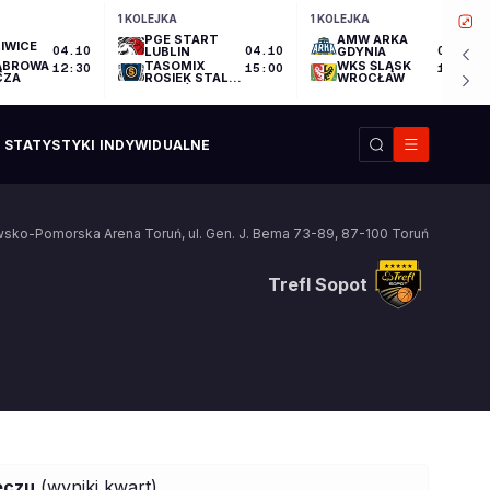
1 KOLEJKA
1 KOLEJKA
PGE START
AMW ARKA
IWICE
04.10
LUBLIN
04.10
GDYNIA
04.10
ĄBROWA
TASOMIX
WKS ŚLĄSK
12:30
15:00
17:30
CZA
ROSIEK STAL
WROCŁAW
OSTRÓW
WIELKOPOLSKI
STATYSTYKI INDYWIDUALNE
wsko-Pomorska Arena Toruń
,
ul. Gen. J. Bema 73-89
,
87-100
Toruń
Trefl Sopot
Trefl Sopot
eczu
(wyniki kwart)