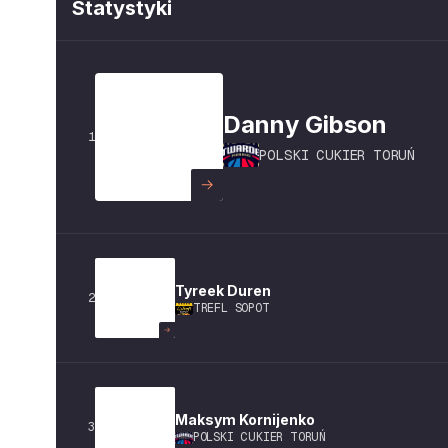
Statystyki
Danny
Gibson
1
POLSKI CUKIER TORUŃ
Tyreek
Duren
2
TREFL SOPOT
Maksym
Kornijenko
3
POLSKI CUKIER TORUŃ