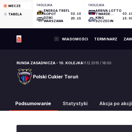
1 KOLEJKA
1 KOLEJKA
MECZE
ENERGA TREFL
ARRIVA LOTTO
SOPOT
02.10
TWARDE
03.1
TABELA
PIERNIKI
DZIKI
KING
20:15
15:0
TORUŃ
WARSZAWA
SZCZECIN
WIADOMOŚCI
TERMINARZ
ZAW
RUNDA ZASADNICZA
-
10. KOLEJKA
11.12.2015
/
18:00
Polski Cukier Toruń
Polski Cukier Toruń
Podsumowanie
Statystyki
Akcja po akcji