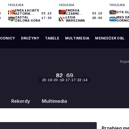
1 KOLEJKA
1 KOLEJKA
1 KOLEJKA
ENEA ŁACIATE
ENERGA
GTK GL
0
ASTORIA
03.10
CZARNI
03.10
BYDGOSZCZ
SŁUPSK
ZASTAL
LEGIA
MKS D
0
17:30
20:00
ZIELONA GÓRA
WARSZAWA
GÓRNI
ODNICY
DRUŻYNY
TABELE
MULTIMEDIA
MENEDŻER OBL
Kuja
82
:
69
23
:
19
/
20
:
19
/
17
:
17
/
22
:
14
82
:
69
Rekordy
Multimedia
Przebieg m