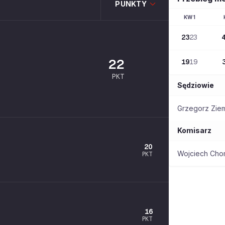
PUNKTY
KW
1
23
23
22
19
19
PKT
Sędziowie
Grzegorz Ziem
Komisarz
20
Wojciech Cho
PKT
16
PKT