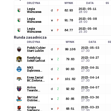
DRUŻYNA
WYNIK
DATA
S5
LOGO DRUŻYNY
Legia
2023-05-11
d
P
82
:
93
Warszawa
18:00
Legia
2023-05-08
w
P
91
:
78
Warszawa
18:00
Legia
2023-05-06
w
P
84
:
77
Warszawa
15:30
Runda zasadnicza
DRUŻYNA
WYNIK
DATA
S
LOGO DRUŻYNY
Polski Cukier
2023-05-03
d
P
99
:
106
Start Lublin
17:30
Rawlplug
2023-04-27
w
Z
79
:
83
Sokół Łańcut
17:30
MKS
2023-04-21
d
Z
90
:
83
Dąbrowa
17:30
Górnicza
Enea Zastal
2023-04-14
w
P
101
:
82
BC Zielona
17:30
Góra
Arriva
2023-04-07
d
Z
92
:
82
Twarde
17:30
Pierniki
Toruń
BM Stal
2023-03-30
w
Z
80
:
85
Ostrów
17:30
Wielkopolski
Grupa
2023-03-23
w
P
68
:
51
Sierleccy
17:30