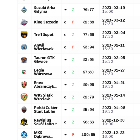
Czarni Słupsk
Suzuki Arka
2023-03-19
w
Z
76
:
77
Gdynia
15:00
2023-03-12
King Szczecin
d
P
81
:
88
17:30
2023-03-04
Trefl Sopot
d
Z
77
:
66
17:30
Anwil
2023-02-11
d
P
93
:
94
Włocławek
15:30
Tauron GTK
2023-02-05
w
Z
83
:
95
Gliwice
15:30
Legia
2023-01-27
d
Z
97
:
80
Warszawa
17:30
Enea
2023-01-21
w
Z
89
:
98
Abramczyk
19:30
Astoria
Bydgoszcz
WKS Śląsk
2023-01-14
d
Z
81
:
79
Wrocław
17:30
Polski Cukier
2023-01-08
w
Z
85
:
94
Start Lublin
19:30
Rawlplug
2022-12-30
d
Z
96
:
63
Sokół Łańcut
19:00
MKS
2022-12-23
w
P
100
:
85
Dąbrowa
16:00