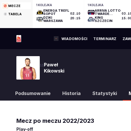
1 KOLEJKA
1 KOLEJKA
MECZE
ENERGA TREFL
ARRIVA LOTTO
SOPOT
02.10
TWARDE
03.1
TABELA
PIERNIKI
DZIKI
KING
20:15
15:0
TORUŃ
WARSZAWA
SZCZECIN
WIADOMOŚCI
TERMINARZ
ZAW
Paweł
11
Kikowski
Podsumowanie
Historia
Statystyki
Mecz po meczu
2022/2023
Play-off