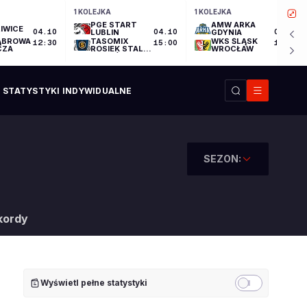
1 KOLEJKA
1 KOLEJKA
PGE START
AMW ARKA
IWICE
04.10
LUBLIN
04.10
GDYNIA
04.10
ĄBROWA
TASOMIX
WKS ŚLĄSK
12:30
15:00
17:30
CZA
ROSIEK STAL
WROCŁAW
OSTRÓW
WIELKOPOLSKI
STATYSTYKI INDYWIDUALNE
SEZON:
kordy
Wyświetl pełne statystyki