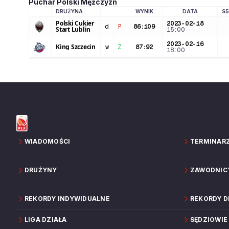
Puchar Polski Mężczyzn
DRUŻYNA
WYNIK
DATA
S5
LOGO DRUŻYNY
Polski Cukier
2023-02-18
d
P
86
:
109
Start Lublin
15:00
2023-02-16
King Szczecin
w
Z
87
:
92
18:00
WIADOMOŚCI
TERMINAR
DRUŻYNY
ZAWODNIC
REKORDY INDYWIDUALNE
REKORDY 
LIGA DZIAŁA
SĘDZIOWIE