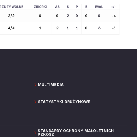
RZUTY WOLNE
ZBIÓRKI
AS
S
P
B
EVAL
+/-
2
/
2
0
0
2
0
0
0
-4
4
/
4
1
2
1
1
0
8
-3
MULTIMEDIA
STATYSTYKI DRUŻYNOWE
STANDARDY OCHRONY MAŁOLETNICH
PZKOSZ