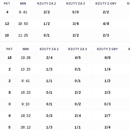
PKT
MIN
RZUTY ZA 2
RZUTY ZA 3
RZUTY Z GRY
R
4
9:41
2
/
2
0
/
0
2
/
2
12
19:50
1
/
2
3
/
6
4
/
8
10
11:25
0
/
1
2
/
2
2
/
3
5
PKT
MIN
RZUTY ZA 2
RZUTY ZA 3
RZUTY Z GRY
18
19:26
2
/
4
4
/
5
6
/
9
2
13:23
1
/
3
0
/
1
1
/
4
2
6:41
1
/
1
0
/
1
1
/
2
8
16:22
0
/
1
2
/
2
2
/
3
0
9:10
0
/
1
0
/
2
0
/
3
6
18:32
0
/
3
2
/
4
2
/
7
5
26:12
1
/
3
1
/
1
2
/
4