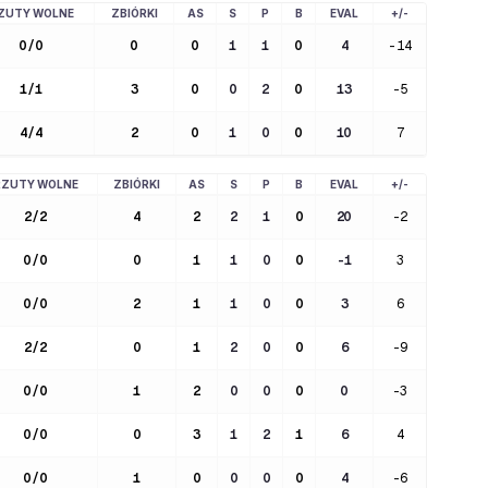
ZUTY WOLNE
ZBIÓRKI
AS
S
P
B
EVAL
+/-
0
/
0
0
0
1
1
0
4
-14
1
/
1
3
0
0
2
0
13
-5
4
/
4
2
0
1
0
0
10
7
RZUTY WOLNE
ZBIÓRKI
AS
S
P
B
EVAL
+/-
2
/
2
4
2
2
1
0
20
-2
0
/
0
0
1
1
0
0
-1
3
0
/
0
2
1
1
0
0
3
6
2
/
2
0
1
2
0
0
6
-9
0
/
0
1
2
0
0
0
0
-3
0
/
0
0
3
1
2
1
6
4
0
/
0
1
0
0
0
0
4
-6