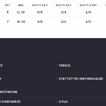
PKT
MIN
RZUTY ZA 2
RZUTY ZA 3
RZUTY Z GRY
5
11:56
0
/
0
1
/
4
1
/
4
7
18:08
0
/
2
1
/
1
1
/
3
ZE
TABELE
Y
STATYSTYKI INDYWIDUALNE
DRUŻYNOWE
 I KOMISARZE
O PLK