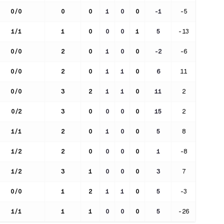
0
/
0
0
0
1
0
0
-1
-5
1
/
1
1
0
0
0
1
5
-13
0
/
0
2
0
1
0
0
-2
-6
0
/
0
2
0
1
1
0
6
11
0
/
0
3
2
1
1
0
11
2
0
/
2
3
0
0
0
0
15
2
1
/
1
2
0
1
0
0
5
8
1
/
2
2
0
0
0
0
1
-8
1
/
2
3
1
0
0
0
3
7
0
/
0
1
2
1
1
0
5
-3
1
/
1
1
1
0
0
0
5
-26