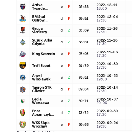
Górnicza
Arriva
2022-12-11
w
P
92
:
88
Twarde
16:00
Pierniki
Toruń
BM Stal
2022-12-04
d
P
89
:
91
Ostrów
17:30
Wielkopolski
Grupa
2022-11-26
d
Z
83
:
69
Sierleccy
17:30
Czarni Słupsk
Suzuki Arka
2022-11-18
d
Z
88
:
61
Gdynia
17:30
2022-11-06
King Szczecin
w
P
97
:
95
17:30
2022-10-30
Trefl Sopot
w
P
91
:
79
17:30
Anwil
2022-10-22
w
Z
78
:
81
Włocławek
19:00
Tauron GTK
2022-10-14
d
P
59
:
64
Gliwice
17:30
Legia
2022-10-07
w
Z
69
:
71
Warszawa
20:00
Enea
2022-09-30
d
Z
73
:
72
Abramczyk
17:30
Astoria
Bydgoszcz
WKS Śląsk
2022-09-24
w
P
99
:
66
Wrocław
19:30