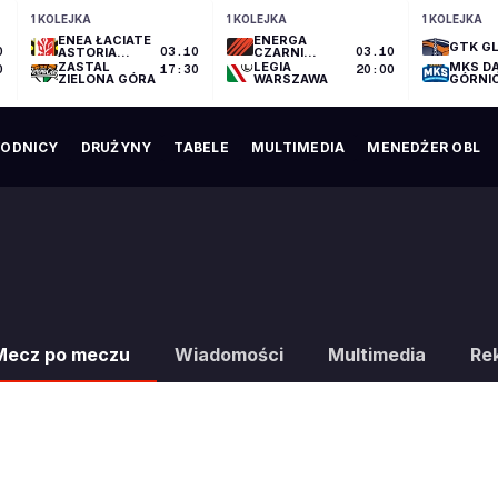
1 KOLEJKA
1 KOLEJKA
1 KOLEJKA
ENEA ŁACIATE
ENERGA
GTK GL
0
ASTORIA
03.10
CZARNI
03.10
BYDGOSZCZ
SŁUPSK
ZASTAL
LEGIA
MKS D
0
17:30
20:00
ZIELONA GÓRA
WARSZAWA
GÓRNI
ODNICY
DRUŻYNY
TABELE
MULTIMEDIA
MENEDŻER OBL
Mecz po meczu
Wiadomości
Multimedia
Re