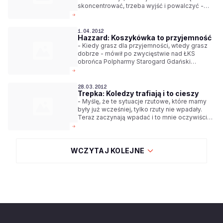
skoncentrować, trzeba wyjść i powalczyć -
mówił po zwycięstwie z ŁKS skrzydłowy Siarki
Jezioro Tarnobrzeg Dariusz Wyka.
1.04.2012
Hazzard: Koszykówka to przyjemność
- Kiedy grasz dla przyjemności, wtedy grasz
dobrze - mówił po zwycięstwie nad ŁKS
obrońca Polpharmy Starogard Gdański
Brandon Hazzard.
28.03.2012
Trepka: Koledzy trafiają i to cieszy
- Myślę, że te sytuacje rzutowe, które mamy
były już wcześniej, tylko rzuty nie wpadały.
Teraz zaczynają wpadać i to mnie oczywiście
bardzo cieszy - mówi po zwycięstwie nad AZS
Politechniką Warszawską rozgrywający ŁKS
Piotr Trepka.
WCZYTAJ KOLEJNE