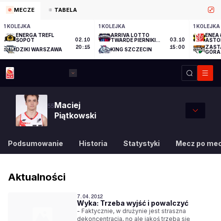
MECZE
TABELA
1 KOLEJKA
1 KOLEJKA
1 KOLEJKA
ENERGA TREFL
ARRIVA LOTTO
ENEA 
SOPOT
02.10
TWARDE PIERNIKI
03.10
ASTO
TORUŃ
ZAST
20:15
15:00
DZIKI WARSZAWA
KING SZCZECIN
GÓRA
Maciej
55
Piątkowski
Podsumowanie
Historia
Statystyki
Mecz po me
Aktualności
7.04.2012
Wyka: Trzeba wyjść i powalczyć
- Faktycznie, w drużynie jest straszna
dekoncentracja, no ale jakoś trzeba się