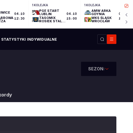
1 KOLEJKA
1 KOLEJKA
PGE START
AMW ARKA
IWICE
04.10
LUBLIN
04.10
GDYNIA
04.10
ĄBROWA
TASOMIX
WKS ŚLĄSK
12:30
15:00
17:30
CZA
ROSIEK STAL
WROCŁAW
OSTRÓW
WIELKOPOLSKI
STATYSTYKI INDYWIDUALNE
SEZON:
kordy