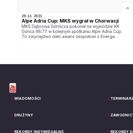
26.11.2021
Alpe Adria Cup: MKS wygrał w Chorwacji
MKS Dąbrowa Górnicza pokonał na wyjeździe KK
Gorica 98:77 w kolejnym spotkaniu Alpe Adria Cup.
To zwycięstwo dało awans zespołowi z Energa
Basket Ligi do ćwierćfinału rozgrywek!
WIADOMOŚCI
TERMINAR
DRUŻYNY
ZAWODNIC
REKORDY INDYWIDUALNE
REKORDY 