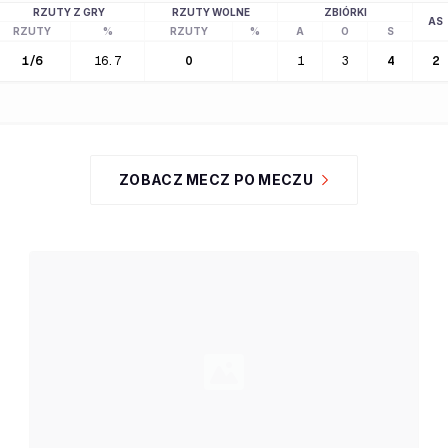
RZUTY Z GRY
RZUTY WOLNE
ZBIÓRKI
AS
RZUTY
%
RZUTY
%
A
O
S
1
/
6
16.7
0
1
3
4
2
ZOBACZ MECZ PO MECZU