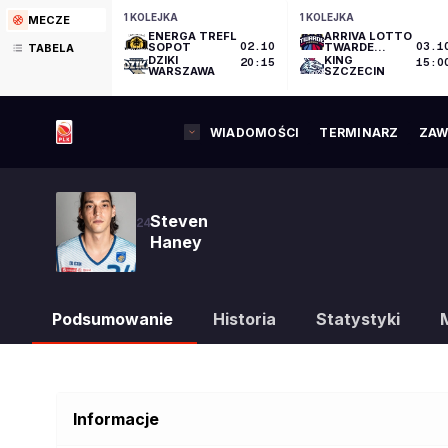
1 KOLEJKA
1 KOLEJKA
MECZE
ENERGA TREFL
ARRIVA LOTTO
SOPOT
02.10
TWARDE
03.1
TABELA
PIERNIKI
DZIKI
KING
20:15
15:0
TORUŃ
WARSZAWA
SZCZECIN
WIADOMOŚCI
TERMINARZ
ZAW
Steven
24
Haney
Podsumowanie
Historia
Statystyki
Informacje