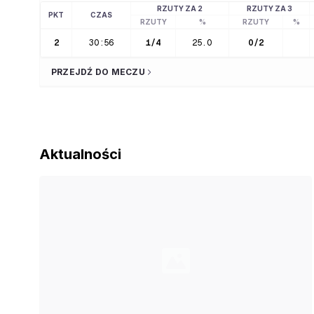
RZUTY ZA 2
RZUTY ZA 3
PKT
CZAS
RZUTY
%
RZUTY
%
2
30:56
1
/
4
25.0
0
/
2
PRZEJDŹ DO MECZU
Aktualności