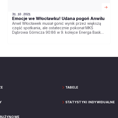
31.10.2021
Emocje we Włocławku! Udana pogoń Anwilu
Anwil Włocławek musiał gonić wynik przez większą
część spotkania, ale ostatecznie pokonał MKS
Dąbrowa Górnicza 90:86 w 9. kolejce Energa Basket
Ligi.
ZE
TABELE
Y
STATYSTYKI INDYWIDUALNE
DRUŻYNOWE