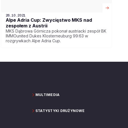
26.10.2021
Alpe Adria Cup: Zwycięstwo MKS nad
zespołem z Austrii
MKS Dąbrowa Górnicza pokonał austriacki zespół BK
IMMOunited Dukes Klosterneuburg 99:63 w
rozgrywkach Alpe Adria Cup.
MULTIMEDIA
STATYSTYKI DRUŻYNOWE