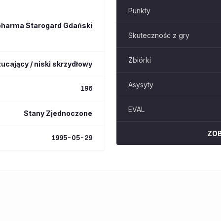
Punkty
pharma Starogard Gdański
Skuteczność z gry
Zbiórki
zucający / niski skrzydłowy
Asysyty
196
EVAL
Stany Zjednoczone
ZO
1995-05-29