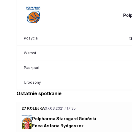
Pol
r
Pozycja
Wzrost
Paszport
Urodzony
Ostatnie spotkanie
27 KOLEJKA
07.03.2021
/
17:35
Polpharma Starogard Gdański
Enea Astoria Bydgoszcz