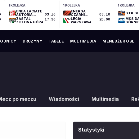
1 KOLEJKA
1 KOLEJKA
1 KOLEJKA
ENEA ŁACIATE
ENERGA
GTK GL
0
ASTORIA
03.10
CZARNI
03.10
BYDGOSZCZ
SŁUPSK
ZASTAL
LEGIA
MKS D
0
17:30
20:00
ZIELONA GÓRA
WARSZAWA
GÓRNI
ODNICY
DRUŻYNY
TABELE
MULTIMEDIA
MENEDŻER OBL
Mecz po meczu
Wiadomości
Multimedia
Re
Statystyki