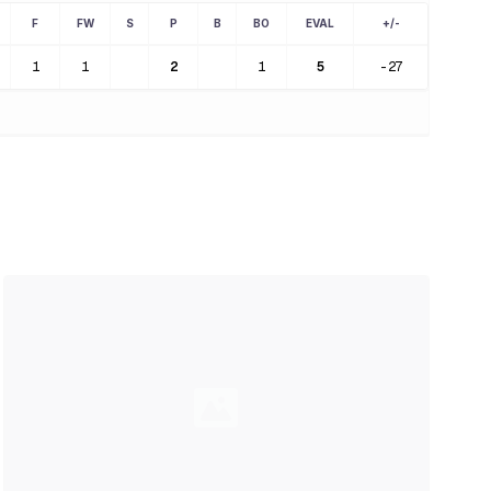
F
FW
S
P
B
BO
EVAL
+/-
1
1
2
1
5
-27