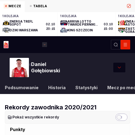
MECZE
TABELA
1 KOLEJKA
1 KOLEJKA
1 KOLEJKA
ENERGA TREFL
ARRIVA LOTTO
ENEA 
SOPOT
02.10
TWARDE PIERNIKI
03.10
ASTO
TORUŃ
ZAST
20:15
15:00
DZIKI WARSZAWA
KING SZCZECIN
GÓRA
Daniel
6
Gołębiowski
Podsumowanie
Historia
Statystyki
Mecz po me
Rekordy zawodnika
2020/2021
Pokaż wszystkie rekordy
Punkty