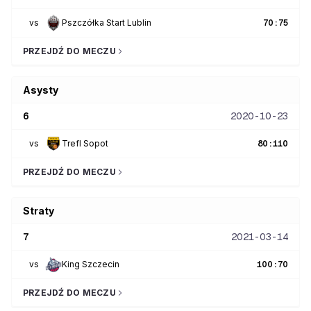
vs
Pszczółka Start Lublin
70
:
75
PRZEJDŹ DO MECZU
Asysty
6
2020-10-23
vs
Trefl Sopot
80
:
110
PRZEJDŹ DO MECZU
Straty
7
2021-03-14
vs
King Szczecin
100
:
70
PRZEJDŹ DO MECZU