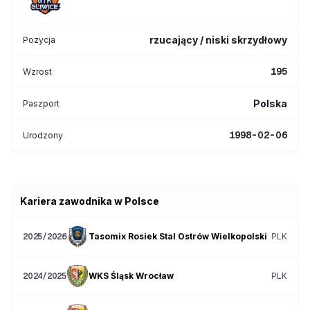
rzucający / niski skrzydłowy
Pozycja
195
Wzrost
Polska
Paszport
1998-02-06
Urodzony
Kariera zawodnika w Polsce
Tasomix Rosiek Stal Ostrów Wielkopolski
PLK
2025/2026
WKS Śląsk Wrocław
PLK
2024/2025