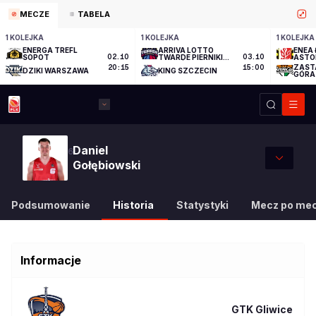
MECZE
TABELA
1 KOLEJKA
1 KOLEJKA
1 KOLEJKA
ENERGA TREFL
ARRIVA LOTTO
ENEA 
SOPOT
02.10
TWARDE PIERNIKI
03.10
ASTO
TORUŃ
ZAST
20:15
15:00
DZIKI WARSZAWA
KING SZCZECIN
GÓRA
Daniel
6
Gołębiowski
Podsumowanie
Historia
Statystyki
Mecz po me
Informacje
GTK Gliwice