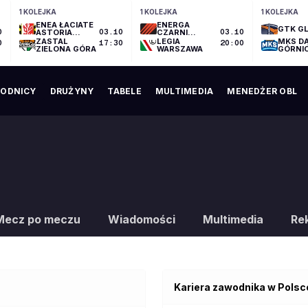
1 KOLEJKA
1 KOLEJKA
1 KOLEJKA
ENEA ŁACIATE
ENERGA
GTK GL
0
ASTORIA
03.10
CZARNI
03.10
BYDGOSZCZ
SŁUPSK
ZASTAL
LEGIA
MKS D
0
17:30
20:00
ZIELONA GÓRA
WARSZAWA
GÓRNI
ODNICY
DRUŻYNY
TABELE
MULTIMEDIA
MENEDŻER OBL
Mecz po meczu
Wiadomości
Multimedia
Re
Kariera zawodnika w Polsc