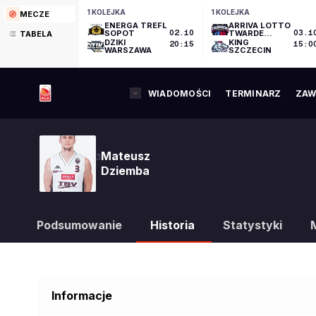
1 KOLEJKA
1 KOLEJKA
MECZE
ENERGA TREFL
ARRIVA LOTTO
SOPOT
02.10
TWARDE
03.1
TABELA
PIERNIKI
DZIKI
KING
20:15
15:0
TORUŃ
WARSZAWA
SZCZECIN
WIADOMOŚCI
TERMINARZ
ZAW
Mateusz
3
Dziemba
Podsumowanie
Historia
Statystyki
Informacje