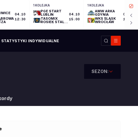
1 KOLEJKA
1 KOLEJKA
PGE START
AMW ARKA
IWICE
04.10
LUBLIN
04.10
GDYNIA
04.10
ĄBROWA
TASOMIX
WKS ŚLĄSK
12:30
15:00
17:30
CZA
ROSIEK STAL
WROCŁAW
OSTRÓW
WIELKOPOLSKI
STATYSTYKI INDYWIDUALNE
SEZON:
kordy
e