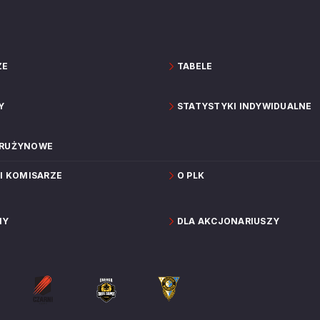
ZE
TABELE
Y
STATYSTYKI INDYWIDUALNE
DRUŻYNOWE
 I KOMISARZE
O PLK
NY
DLA AKCJONARIUSZY