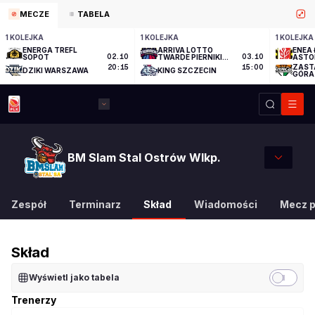
MECZE
TABELA
1 KOLEJKA
1 KOLEJKA
1 KOLEJKA
ENERGA TREFL
ARRIVA LOTTO
ENEA 
SOPOT
02.10
TWARDE PIERNIKI
03.10
ASTO
TORUŃ
ZAST
20:15
15:00
DZIKI WARSZAWA
KING SZCZECIN
GÓRA
BM Slam Stal Ostrów Wlkp.
Zespół
Terminarz
Skład
Wiadomości
Mecz 
Skład
Wyświetl jako tabela
Trenerzy