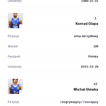
Urodzony
1989-10-15
1
Konrad
Glapa
Pozycja
silny skrzydłowy
Wzrost
196
Paszport
Polska
Urodzony
2000-03-28
13
Michał
Główka
Pozycja
rozgrywający / rzucający