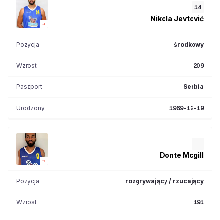
14
Nikola
Jevtović
Pozycja
środkowy
Wzrost
209
Paszport
Serbia
Urodzony
1989-12-19
Donte
Mcgill
Pozycja
rozgrywający / rzucający
Wzrost
191