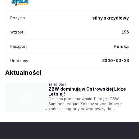
silny skrzydłowy
Pozycja
196
Wzrost
Polska
Paszport
2000-03-28
Urodzony
Aktualności
16.10.2014
ZBW dominują w Ostrowskiej Lidze
Letniej!
Czas na podsumowanie 11 edycji OSW
Summer League. Kolejny sezon dobiegł
końca, a nagrody powędrowały do
najlepszych zawodników minionych wakacji.
To już trzeci rok kiedy Tauron Basket Liga
sprawuje oficjalny patronat medialny nad
rozgrywkami.