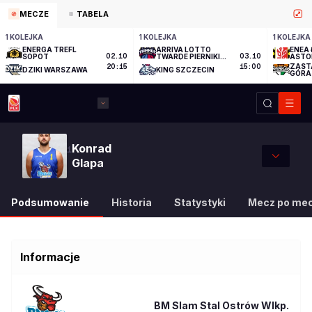
MECZE
TABELA
1 KOLEJKA
1 KOLEJKA
1 KOLEJKA
ENERGA TREFL
ARRIVA LOTTO
ENEA 
SOPOT
02.10
TWARDE PIERNIKI
03.10
ASTO
TORUŃ
ZAST
20:15
15:00
DZIKI WARSZAWA
KING SZCZECIN
GÓRA
Konrad
1
Glapa
Podsumowanie
Historia
Statystyki
Mecz po me
Informacje
BM Slam Stal Ostrów Wlkp.