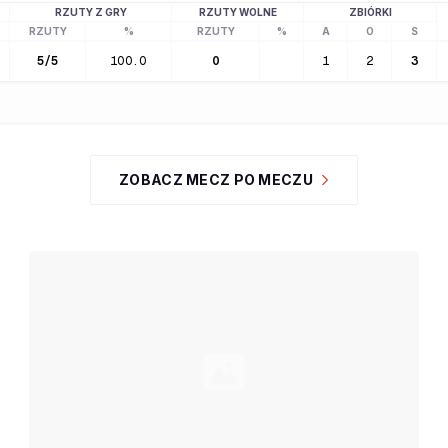
RZUTY Z GRY
RZUTY WOLNE
ZBIÓRKI
RZUTY
%
RZUTY
%
A
O
S
5
/
5
100.0
0
1
2
3
ZOBACZ MECZ PO MECZU