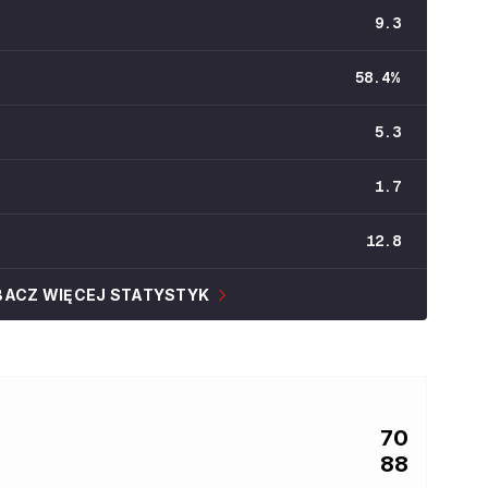
9.3
58.4
%
5.3
1.7
12.8
BACZ WIĘCEJ STATYSTYK
70
88