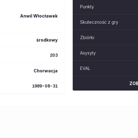
Punkty
Anwil Włocławek
Skuteczność z gry
Zbiórki
środkowy
Asysyty
203
EVAL
Chorwacja
ZO
1989-08-31