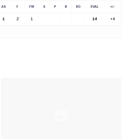
AS
F
FW
S
P
B
BO
EVAL
+/-
1
2
1
14
+4