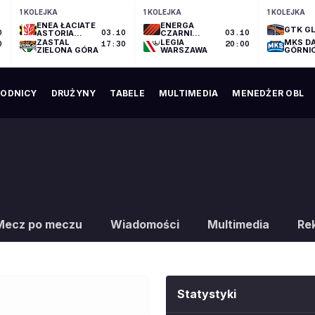
1 KOLEJKA
1 KOLEJKA
1 KOLEJKA
ENEA ŁACIATE
ENERGA
GTK GL
0
ASTORIA
03.10
CZARNI
03.10
BYDGOSZCZ
SŁUPSK
ZASTAL
LEGIA
MKS D
0
17:30
20:00
ZIELONA GÓRA
WARSZAWA
GÓRNI
ODNICY
DRUŻYNY
TABELE
MULTIMEDIA
MENEDŻER OBL
Mecz po meczu
Wiadomości
Multimedia
Re
Statystyki