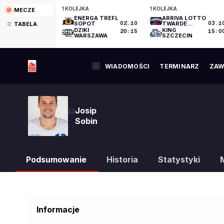
1 KOLEJKA
1 KOLEJKA
MECZE
ENERGA TREFL
ARRIVA LOTTO
SOPOT
02.10
TWARDE
03.1
TABELA
PIERNIKI
DZIKI
KING
20:15
15:0
TORUŃ
WARSZAWA
SZCZECIN
WIADOMOŚCI
TERMINARZ
ZAW
Josip
13
Sobin
Podsumowanie
Historia
Statystyki
Informacje