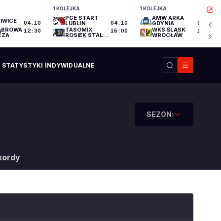
1 KOLEJKA
1 KOLEJKA
PGE START
AMW ARKA
IWICE
04.10
LUBLIN
04.10
GDYNIA
04.10
ĄBROWA
TASOMIX
WKS ŚLĄSK
12:30
15:00
17:30
CZA
ROSIEK STAL
WROCŁAW
OSTRÓW
WIELKOPOLSKI
STATYSTYKI INDYWIDUALNE
SEZON:
kordy