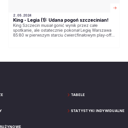
2.05.2024
King - Legia (1): Udana pogoń szczecinian!
King Szczecin musiał gonić wynik przez całe
spotkanie, ale ostatecznie pokonał Legię Warszawa
85:80 w pierwszym starciu ćwierćfinałowym play-off
ORLEN Basket Ligi. Mecz nr 2 w sobotę o godz. 18:00.
Transmisja w Emocje.TV
ZE
TABELE
Y
STATYSTYKI INDYWIDUALNE
DRUŻYNOWE