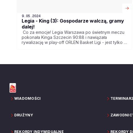
9.05.2024
Legia - King (3): Gospodarze walczą, gramy
dalej!
Co za emocje! Legia Warszawa po świetnym meczu
pokonała Kinga Szczecin 90:88 i nawiązała
rywalizację w play-off ORLEN Basket Ligi - jest tylko 1-
2. Spotkanie nr 4 już w sobotę.
WIADOMOŚCI
TERMINAR
DRUŻYNY
ZAWODNIC
REKORDY INDYWIDUALNE
REKORDY 