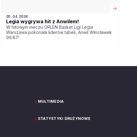
20.04.2024
Legia wygrywa hit z Anwilem!
W hitowym meczu ORLEN Basket Ligi Legia
Warszawa pokonała liderów tabeli, Anwil Włocławek
96:87!
MULTIMEDIA
STATYSTYKI DRUŻYNOWE