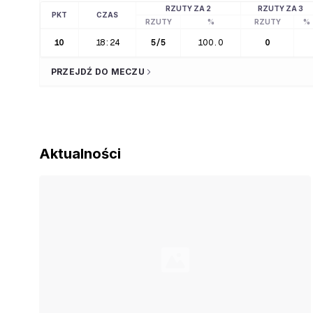
RZUTY ZA 2
RZUTY ZA 3
PKT
CZAS
RZUTY
%
RZUTY
%
10
18:24
5
/
5
100.0
0
PRZEJDŹ DO MECZU
Aktualności