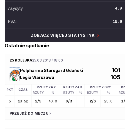
Asysyty
4.9
EVAL
15.9
ZOBACZ WIĘCEJ STATYSTYK
Ostatnie spotkanie
25 KOLEJKA
25.03.2018
/
18:00
101
Polpharma Starogard Gdański
105
Legia Warszawa
RZUTY ZA 2
RZUTY ZA 3
RZUTY Z GRY
RZUT
PKT
CZAS
RZUTY
%
RZUTY
%
RZUTY
%
RZUTY
5
23:52
2
/
5
40.0
0
/
3
2
/
8
25.0
1
/
2
PRZEJDŹ DO MECZU