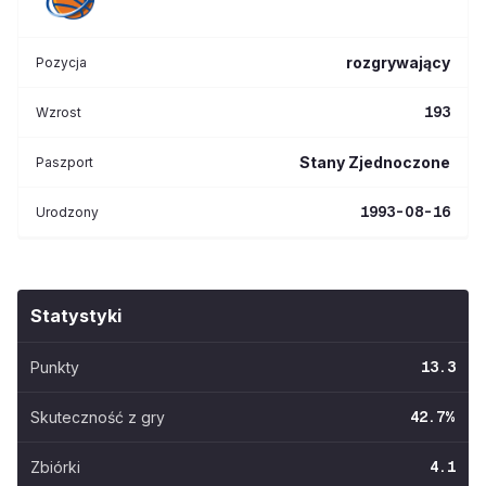
rozgrywający
Pozycja
193
Wzrost
Stany Zjednoczone
Paszport
1993-08-16
Urodzony
Statystyki
Punkty
13.3
Skuteczność z gry
42.7
%
Zbiórki
4.1