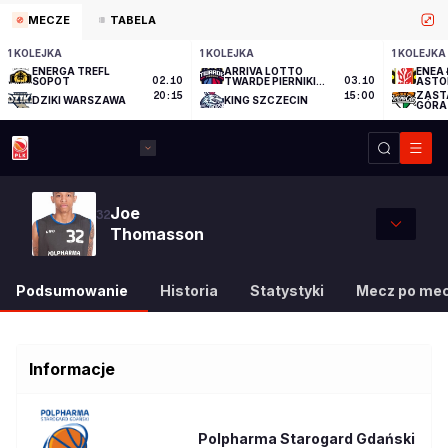
MECZE
TABELA
1 KOLEJKA
1 KOLEJKA
1 KOLEJKA
ENERGA TREFL
ARRIVA LOTTO
ENEA 
SOPOT
02.10
TWARDE PIERNIKI
03.10
ASTO
TORUŃ
ZAST
20:15
15:00
DZIKI WARSZAWA
KING SZCZECIN
GÓRA
Joe
32
Thomasson
Podsumowanie
Historia
Statystyki
Mecz po me
Informacje
Polpharma Starogard Gdański