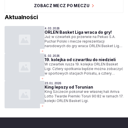
ZOBACZ MECZ PO MECZU
Aktualności
4.03.2026
ORLEN Basket Liga wraca do gry!
Już w czwartek po przerwie na Pekao S.A.
Puchar Polski i mecze reprezentacji
narodowych do gry wraca ORLEN Basket Liga.
Przed nami niezwykle emocjonująca 21.
kolejka. Trzy transmisje będzie można
5.02.2026
19. kolejka od czwartku do niedzieli
zobaczyć na kanale YouTube OBL, pozostałe
będą z kolei dostępne w sportowych stacjach
W czwartek rusza 19. kolejka ORLEN Basket
Polsatu.
Ligi. Cztery spotkania będzie można zobaczyć
w sportowych stacjach Polsatu, a cztery
kolejne bezpłatnie na YouTube OBL.
Wszystkie mecze dostępne będą w Polsat
23.01.2026
King lepszy od Torunian
Sport Extra 4.
King Szczecin pokonał we własnej hali Arriva
Lotto Twarde Pierniki Toruń 90:82 w ramach 17.
kolejki ORLEN Basket Ligi.