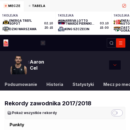
MECZE
TABELA
1 KOLEJKA
1 KOLEJKA
1 KOLEJKA
ENERGA TREFL
ARRIVA LOTTO
ENEA 
SOPOT
02.10
TWARDE PIERNIKI
03.10
ASTO
TORUŃ
ZAST
20:15
15:00
DZIKI WARSZAWA
KING SZCZECIN
GÓRA
Aaron
5
Cel
Podsumowanie
Historia
Statystyki
Mecz po me
Rekordy zawodnika
2017/2018
Pokaż wszystkie rekordy
Punkty