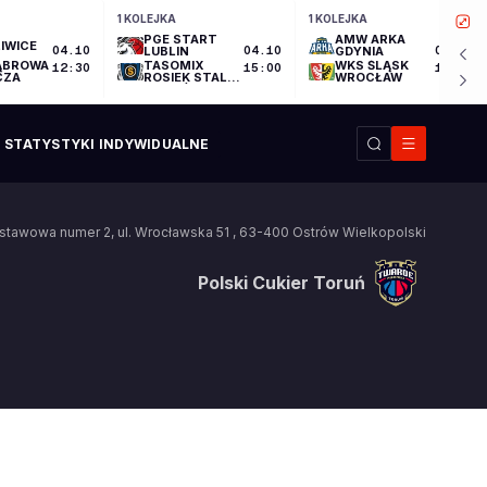
1 KOLEJKA
1 KOLEJKA
PGE START
AMW ARKA
IWICE
04.10
LUBLIN
04.10
GDYNIA
04.10
ĄBROWA
TASOMIX
WKS ŚLĄSK
12:30
15:00
17:30
CZA
ROSIEK STAL
WROCŁAW
OSTRÓW
WIELKOPOLSKI
STATYSTYKI INDYWIDUALNE
stawowa numer 2
,
ul. Wrocławska 51
,
63-400
Ostrów Wielkopolski
Polski Cukier Toruń
Polski Cukier Toruń