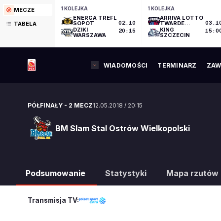
1 KOLEJKA
1 KOLEJKA
MECZE
ENERGA TREFL
ARRIVA LOTTO
SOPOT
02.10
TWARDE
03.1
TABELA
PIERNIKI
DZIKI
KING
20:15
15:0
TORUŃ
WARSZAWA
SZCZECIN
WIADOMOŚCI
TERMINARZ
ZAW
PÓŁFINAŁY
-
2 MECZ
12.05.2018
/
20:15
BM Slam Stal Ostrów Wielkopolski
BM Slam Stal Ostrów Wielkopolski
Podsumowanie
Statystyki
Mapa rzutów
Transmisja TV: