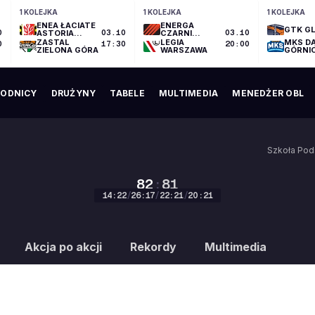
1 KOLEJKA
1 KOLEJKA
1 KOLEJKA
ENEA ŁACIATE
ENERGA
GTK GL
0
ASTORIA
03.10
CZARNI
03.10
BYDGOSZCZ
SŁUPSK
ZASTAL
LEGIA
MKS D
0
17:30
20:00
ZIELONA GÓRA
WARSZAWA
GÓRNI
ODNICY
DRUŻYNY
TABELE
MULTIMEDIA
MENEDŻER OBL
Szkoła Pod
82
:
81
14
:
22
/
26
:
17
/
22
:
21
/
20
:
21
82
:
81
Akcja po akcji
Rekordy
Multimedia