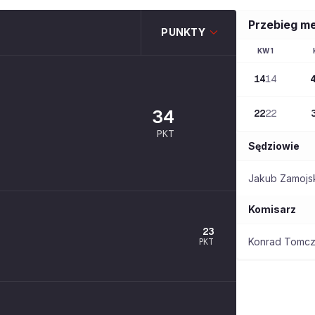
Przebieg m
PUNKTY
KW
1
14
14
34
22
22
PKT
Sędziowie
Jakub Zamojs
Komisarz
23
Konrad Tomc
PKT