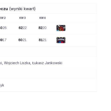
eczu
(wyniki kwart)
KW
2
KW
3
KW
4
40
26
62
22
82
20
39
17
60
21
81
21
ki
,
Wojciech Liszka
,
Łukasz Jankowski
zyk