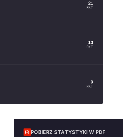
21
PKT
13
PKT
9
PKT
POBIERZ STATYSTYKI W PDF