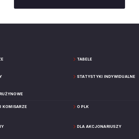
ZE
TABELE
Y
STATYSTYKI INDYWIDUALNE
DRUŻYNOWE
 I KOMISARZE
O PLK
NY
DLA AKCJONARIUSZY