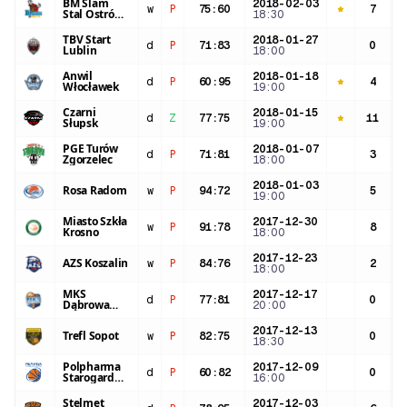
BM Slam
2018-02-03
w
P
75
:
60
7
3
Stal Ostrów
18:30
Wielkopolski
TBV Start
2018-01-27
d
P
71
:
83
0
2
Lublin
18:00
Anwil
2018-01-18
d
P
60
:
95
4
3
Włocławek
19:00
Czarni
2018-01-15
d
Z
77
:
75
11
3
Słupsk
19:00
PGE Turów
2018-01-07
d
P
71
:
81
3
3
Zgorzelec
18:00
2018-01-03
Rosa Radom
w
P
94
:
72
5
2
19:00
Miasto Szkła
2017-12-30
w
P
91
:
78
8
1
Krosno
18:00
2017-12-23
AZS Koszalin
w
P
84
:
76
2
1
18:00
MKS
2017-12-17
d
P
77
:
81
0
2
Dąbrowa
20:00
Górnicza
2017-12-13
Trefl Sopot
w
P
82
:
75
0
2
18:30
Polpharma
2017-12-09
d
P
60
:
82
0
2
Starogard
16:00
Gdański
Stelmet
2017-12-03