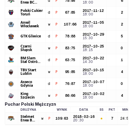
d
P
78
:
95
6
2
Enea BC
18:00
Zielona Góra
Polski Cukier
2017-11-12
d
P
67
:
85
2
1
Toruń
18:00
Anwil
2017-11-05
w
P
107
:
66
2
2
Włocławek
18:00
2017-10-29
GTK Gliwice
d
P
78
:
88
5
3
15:30
Czarni
2017-10-25
w
P
83
:
75
0
1
Słupsk
18:15
BM Slam
2017-10-22
d
P
63
:
75
1
1
Stal Ostrów
14:30
Wielkopolski
TBV Start
2017-10-15
w
P
95
:
85
4
1
Lublin
18:00
Asseco
2017-10-07
d
P
76
:
87
0
1
Gdynia
18:00
King
2017-10-02
w
P
86
:
66
4
1
Szczecin
18:00
Puchar Polski Mężczyzn
DRUŻYNA
WYNIK
DATA
S5
PKT
MIN
LOGO DRUŻYNY
Stelmet
2018-02-16
w
P
109
:
63
7
24:50
Enea BC
20:30
Zielona
Góra