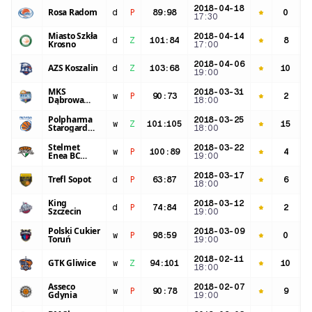
2018-04-18
Rosa Radom
d
P
89
:
98
0
1
17:30
Miasto Szkła
2018-04-14
d
Z
101
:
84
8
3
Krosno
17:00
2018-04-06
AZS Koszalin
d
Z
103
:
68
10
2
19:00
MKS
2018-03-31
w
P
90
:
73
2
2
Dąbrowa
18:00
Górnicza
Polpharma
2018-03-25
w
Z
101
:
105
15
3
Starogard
18:00
Gdański
Stelmet
2018-03-22
w
P
100
:
89
4
2
Enea BC
19:00
Zielona Góra
2018-03-17
Trefl Sopot
d
P
63
:
87
6
2
18:00
King
2018-03-12
d
P
74
:
84
2
2
Szczecin
19:00
Polski Cukier
2018-03-09
w
P
98
:
59
0
2
Toruń
19:00
2018-02-11
GTK Gliwice
w
Z
94
:
101
10
4
18:00
Asseco
2018-02-07
w
P
90
:
78
9
3
Gdynia
19:00