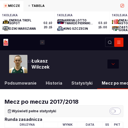
MECZE
TABELA
1 KOLEJKA
1 KOLEJKA
1 KOLEJKA
ENERGA TREFL
ARRIVA LOTTO
ENEA 
SOPOT
02.10
TWARDE PIERNIKI
03.10
ASTO
TORUŃ
ZAST
20:15
15:00
DZIKI WARSZAWA
KING SZCZECIN
GÓRA
Łukasz
11
Wilczek
Podsumowanie
Historia
Statystyki
Mecz po me
Mecz po meczu
2017/2018
Wyświetl pełne statystyki
Runda zasadnicza
DRUŻYNA
WYNIK
DATA
S5
PKT
LOGO DRUŻYNY