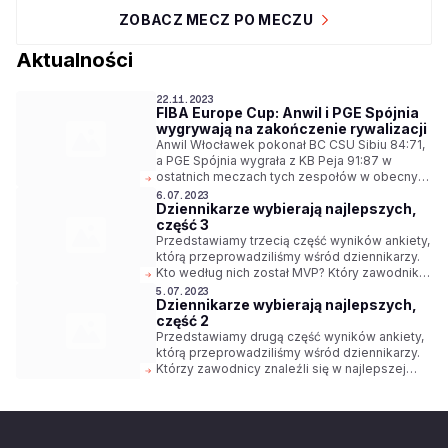
ZOBACZ MECZ PO MECZU
Aktualności
22.11.2023
FIBA Europe Cup: Anwil i PGE Spójnia
wygrywają na zakończenie rywalizacji
Anwil Włocławek pokonał BC CSU Sibiu 84:71,
a PGE Spójnia wygrała z KB Peja 91:87 w
ostatnich meczach tych zespołów w obecnym
sezonie FIBA Europe Cup. Jedyną drużyną z
6.07.2023
Dziennikarze wybierają najlepszych,
ORLEN Basket Ligi, która zagra w kolejnej
część 3
fazie tych rozgrywek jest Legia Warszawa,
która w środę uległa CSM CSU Oradea 74:93.
Przedstawiamy trzecią część wyników ankiety,
którą przeprowadziliśmy wśród dziennikarzy.
Kto według nich został MVP? Który zawodnik
zasłużył na miano najlepszego polskiego
5.07.2023
Dziennikarze wybierają najlepszych,
zawodnika? Kogo wyróżniono w kategoriach
część 2
najlepszy młody zawodnik i najlepszy
debiutant?
Przedstawiamy drugą część wyników ankiety,
którą przeprowadziliśmy wśród dziennikarzy.
Którzy zawodnicy znaleźli się w najlepszej
piątce sezonu? Kto zasłużył na miejsce w
drugiej i trzeciej piątce?