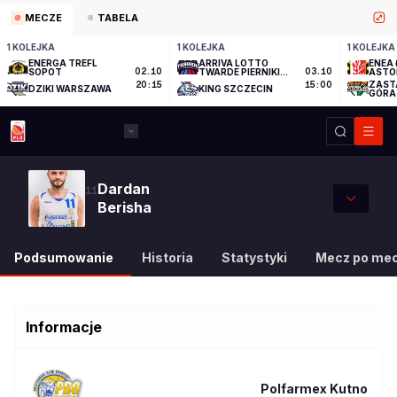
MECZE
TABELA
1 KOLEJKA
1 KOLEJKA
1 KOLEJKA
ENERGA TREFL
ARRIVA LOTTO
ENEA 
SOPOT
02.10
TWARDE PIERNIKI
03.10
ASTO
TORUŃ
ZAST
20:15
15:00
DZIKI WARSZAWA
KING SZCZECIN
GÓRA
Dardan
11
Berisha
Podsumowanie
Historia
Statystyki
Mecz po me
Informacje
Polfarmex Kutno