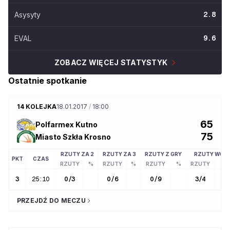
Asysyty
2.8
EVAL
9.6
ZOBACZ WIĘCEJ STATYSTYK
Ostatnie spotkanie
14 KOLEJKA
18.01.2017
/
18:00
65
Polfarmex Kutno
75
Miasto Szkła Krosno
RZUTY ZA 2
RZUTY ZA 3
RZUTY Z GRY
RZUTY WOL
PKT
CZAS
RZUTY
%
RZUTY
%
RZUTY
%
RZUTY
3
25:10
0
/
3
0
/
6
0
/
9
3
/
4
75
PRZEJDŹ DO MECZU