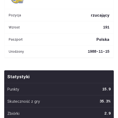
rzucający
Pozycja
191
Wzrost
Polska
Paszport
1988-11-15
Urodzony
Statystyki
Punkty
15.9
Skuteczność z gry
35.3
%
Zbiórki
2.9