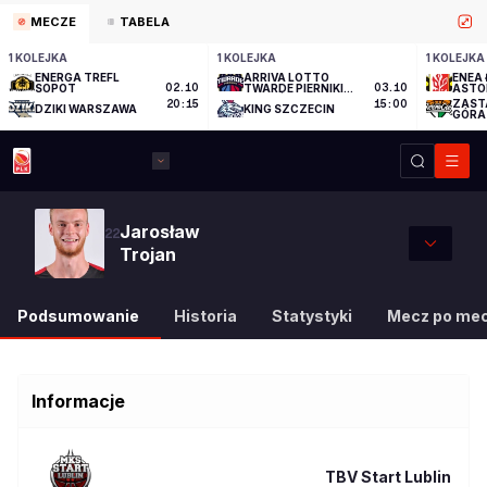
MECZE
TABELA
1 KOLEJKA
1 KOLEJKA
1 KOLEJKA
ENERGA TREFL
ARRIVA LOTTO
ENEA 
SOPOT
02.10
TWARDE PIERNIKI
03.10
ASTO
TORUŃ
ZAST
20:15
15:00
DZIKI WARSZAWA
KING SZCZECIN
GÓRA
Jarosław
22
Trojan
Podsumowanie
Historia
Statystyki
Mecz po me
Informacje
TBV Start Lublin