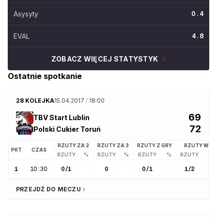
Asysyty
0.4
EVAL
4.8
ZOBACZ WIĘCEJ STATYSTYK
Ostatnie spotkanie
28 KOLEJKA
15.04.2017
/
18:00
69
TBV Start Lublin
72
Polski Cukier Toruń
RZUTY ZA 2
RZUTY ZA 3
RZUTY Z GRY
RZUTY WOL
PKT
CZAS
RZUTY
%
RZUTY
%
RZUTY
%
RZUTY
1
10:30
0
/
1
0
0
/
1
1
/
2
50
PRZEJDŹ DO MECZU