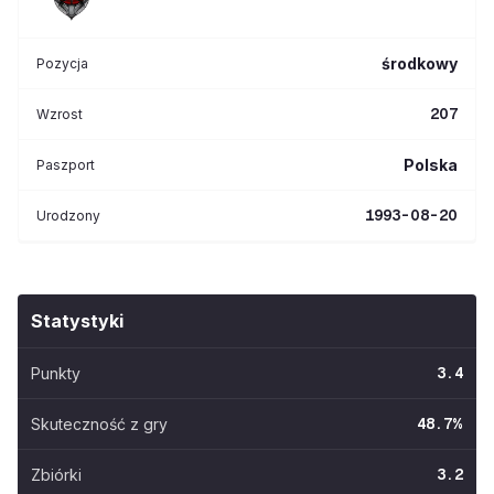
środkowy
Pozycja
207
Wzrost
Polska
Paszport
1993-08-20
Urodzony
Statystyki
Punkty
3.4
Skuteczność z gry
48.7
%
Zbiórki
3.2