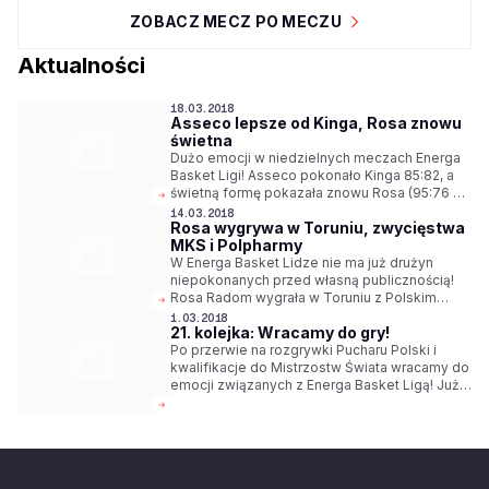
ZOBACZ MECZ PO MECZU
Aktualności
18.03.2018
Asseco lepsze od Kinga, Rosa znowu
świetna
Dużo emocji w niedzielnych meczach Energa
Basket Ligi! Asseco pokonało Kinga 85:82, a
świetną formę pokazała znowu Rosa (95:76 z
MKS). W innych spotkaniach wygrywały ekipy
14.03.2018
Rosa wygrywa w Toruniu, zwycięstwa
PGE Turowa (88:76 z Polpharmą), Stelmetu
MKS i Polpharmy
Enei BC (88:65 z GTK) i AZS (117:106 po
dogrywce z Miastem Szkła).
W Energa Basket Lidze nie ma już drużyn
niepokonanych przed własną publicznością!
Rosa Radom wygrała w Toruniu z Polskim
Cukrem 78:72. W innych środowych meczach
1.03.2018
21. kolejka: Wracamy do gry!
zwycięstwa zanotowały MKS Dąbrowa
Górnicza (107:85 z PGE Turowem) oraz
Po przerwie na rozgrywki Pucharu Polski i
Polpharma Starogard Gdański (78:71 z
kwalifikacje do Mistrzostw Świata wracamy do
Miastem Szkła).
emocji związanych z Energa Basket Ligą! Już
w sobotę Trefl Sopot zagra z Rosą Radom. W
niedzielę Polsat Sport pokaże starcie TBV
Startu z BM Slam Stalą. Co jeszcze czeka nas
w tej kolejce?