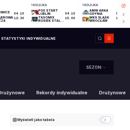
1 KOLEJKA
1 KOLEJKA
PGE START
AMW ARKA
IWICE
04.10
LUBLIN
04.10
GDYNIA
04.10
ĄBROWA
TASOMIX
WKS ŚLĄSK
12:30
15:00
17:30
CZA
ROSIEK STAL
WROCŁAW
OSTRÓW
WIELKOPOLSKI
STATYSTYKI INDYWIDUALNE
SEZON:
Drużynowe
Rekordy indywidualne
Drużynowe
Wyświetl jako tabela