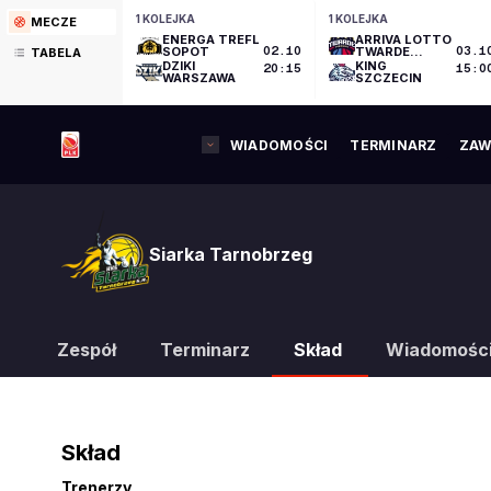
1 KOLEJKA
1 KOLEJKA
MECZE
ENERGA TREFL
ARRIVA LOTTO
SOPOT
02.10
TWARDE
03.1
TABELA
PIERNIKI
DZIKI
KING
20:15
15:0
TORUŃ
WARSZAWA
SZCZECIN
WIADOMOŚCI
TERMINARZ
ZAW
Siarka Tarnobrzeg
Zespół
Terminarz
Skład
Wiadomośc
Skład
Trenerzy