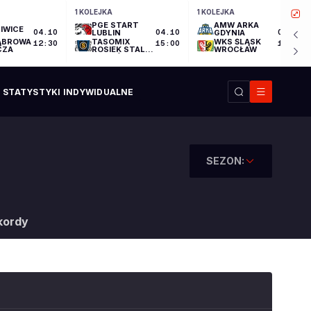
1 KOLEJKA
1 KOLEJKA
PGE START
AMW ARKA
IWICE
04.10
LUBLIN
04.10
GDYNIA
04.10
ĄBROWA
TASOMIX
WKS ŚLĄSK
12:30
15:00
17:30
CZA
ROSIEK STAL
WROCŁAW
OSTRÓW
WIELKOPOLSKI
STATYSTYKI INDYWIDUALNE
SEZON:
kordy