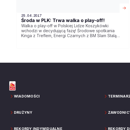
25.04.2017
Środa w PLK: Trwa walka o play-off!
Walka o play-off w Polskiej Lidze Koszykówki
wchodzi w decydującą fazę! Środowe spotkania
Kinga z Treflem, Energi Czarnych z BM Slam Stalą
oraz Rosy z Miastem Szkła mogą mieć ogromny
wpływ na rozstawienie. Przekazy wideo na
Emocje.TV
WIADOMOŚCI
TERMINAR
DRUŻYNY
ZAWODNIC
REKORDY INDYWIDUALNE
REKORDY 