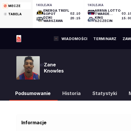
1 KOLEJKA
1 KOLEJKA
MECZE
ENERGA TREFL
ARRIVA LOTTO
SOPOT
02.10
TWARDE
03.1
TABELA
PIERNIKI
DZIKI
KING
20:15
15:0
TORUŃ
WARSZAWA
SZCZECIN
WIADOMOŚCI
TERMINARZ
ZAW
Zane
67
Knowles
Podsumowanie
Historia
Statystyki
Informacje