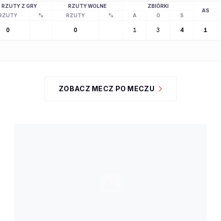
RZUTY Z GRY
RZUTY WOLNE
ZBIÓRKI
AS
RZUTY
%
RZUTY
%
A
O
S
0
0
1
3
4
1
ZOBACZ MECZ PO MECZU