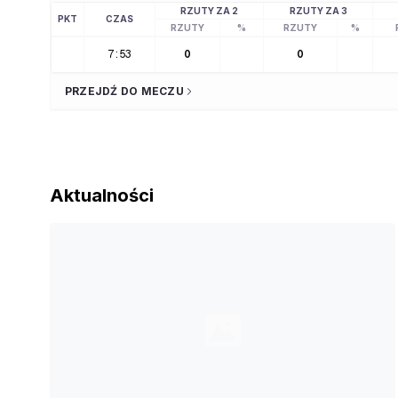
RZUTY ZA 2
RZUTY ZA 3
PKT
CZAS
RZUTY
%
RZUTY
%
7:53
0
0
PRZEJDŹ DO MECZU
Aktualności