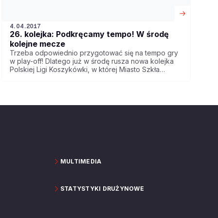
4.04.2017
26. kolejka: Podkręcamy tempo! W środę
kolejne mecze
Trzeba odpowiednio przygotować się na tempo gry
w play-off! Dlatego już w środę rusza nowa kolejka
Polskiej Ligi Koszykówki, w której Miasto Szkła
podejmie Polpharmę, a MKS zagra z Kingiem.
Spotkanie Anwilu ze Stelmetem BC pokaże Polsat
Sport.
MULTIMEDIA
STATYSTYKI DRUŻYNOWE