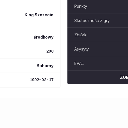
Punkty
King Szczecin
Skuteczność z gry
Zbiórki
środkowy
Asysyty
208
EVAL
Bahamy
ZO
1992-02-17