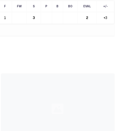
F
FW
S
P
B
BO
EVAL
+/-
1
3
2
+3