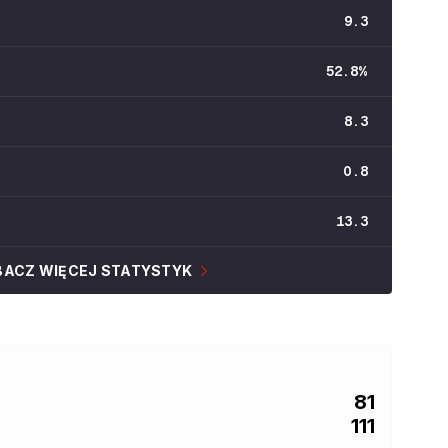
9.3
52.8
%
8.3
0.8
13.3
BACZ WIĘCEJ STATYSTYK
81
111