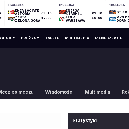
1 KOLEJKA
1 KOLEJKA
1 KOLEJKA
ENEA ŁACIATE
ENERGA
GTK GL
0
ASTORIA
03.10
CZARNI
03.10
BYDGOSZCZ
SŁUPSK
ZASTAL
LEGIA
MKS D
0
17:30
20:00
ZIELONA GÓRA
WARSZAWA
GÓRNI
ODNICY
DRUŻYNY
TABELE
MULTIMEDIA
MENEDŻER OBL
Mecz po meczu
Wiadomości
Multimedia
Re
Statystyki