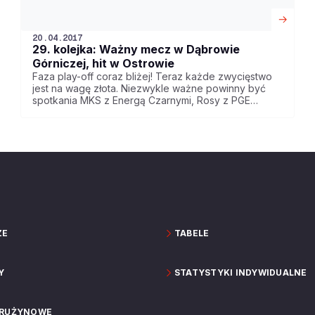
20.04.2017
29. kolejka: Ważny mecz w Dąbrowie
Górniczej, hit w Ostrowie
Faza play-off coraz bliżej! Teraz każde zwycięstwo
jest na wagę złota. Niezwykle ważne powinny być
spotkania MKS z Energą Czarnymi, Rosy z PGE
Turowem oraz BM Slam Stali ze Stelmetem. Mecz
Polski Cukier Toruń - Anwil Włocławek pokaże w
niedzielę Polsat Sport.
ZE
TABELE
Y
STATYSTYKI INDYWIDUALNE
DRUŻYNOWE