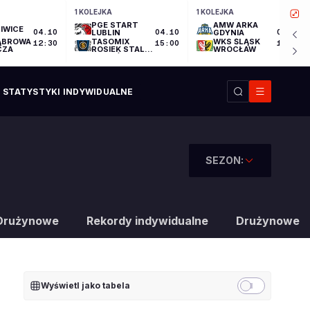
1 KOLEJKA
1 KOLEJKA
PGE START
AMW ARKA
IWICE
04.10
LUBLIN
04.10
GDYNIA
04.10
ĄBROWA
TASOMIX
WKS ŚLĄSK
12:30
15:00
17:30
CZA
ROSIEK STAL
WROCŁAW
OSTRÓW
WIELKOPOLSKI
STATYSTYKI INDYWIDUALNE
SEZON:
Drużynowe
Rekordy indywidualne
Drużynowe
Wyświetl jako tabela