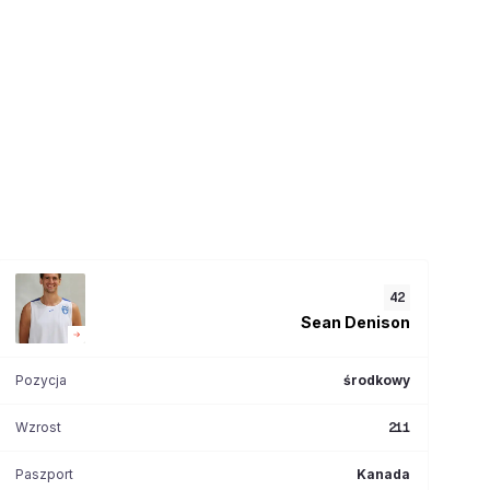
42
Sean
Denison
Pozycja
środkowy
Wzrost
211
Paszport
Kanada