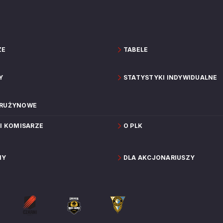
ZE
TABELE
Y
STATYSTYKI INDYWIDUALNE
DRUŻYNOWE
 I KOMISARZE
O PLK
NY
DLA AKCJONARIUSZY