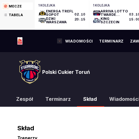
1 KOLEJKA
1 KOLEJKA
MECZE
ENERGA TREFL
ARRIVA LOTTO
SOPOT
02.10
TWARDE
03.1
TABELA
PIERNIKI
DZIKI
KING
20:15
15:0
TORUŃ
WARSZAWA
SZCZECIN
WIADOMOŚCI
TERMINARZ
ZAW
Polski Cukier Toruń
Zespół
Terminarz
Skład
Wiadomośc
Skład
Trenerzy