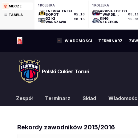
1 KOLEJKA
1 KOLEJKA
MECZE
ENERGA TREFL
ARRIVA LOTTO
SOPOT
02.10
TWARDE
03.1
TABELA
PIERNIKI
DZIKI
KING
20:15
15:0
TORUŃ
WARSZAWA
SZCZECIN
WIADOMOŚCI
TERMINARZ
ZAW
Polski Cukier Toruń
Zespół
Terminarz
Skład
Wiadomośc
Rekordy zawodników
2015/2016