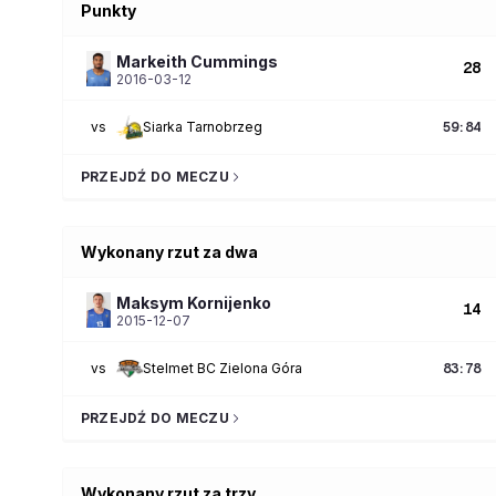
Punkty
Markeith
Cummings
28
2016-03-12
vs
Siarka Tarnobrzeg
59
:
84
PRZEJDŹ DO MECZU
Wykonany rzut za dwa
Maksym
Kornijenko
14
2015-12-07
vs
Stelmet BC Zielona Góra
83
:
78
PRZEJDŹ DO MECZU
Wykonany rzut za trzy