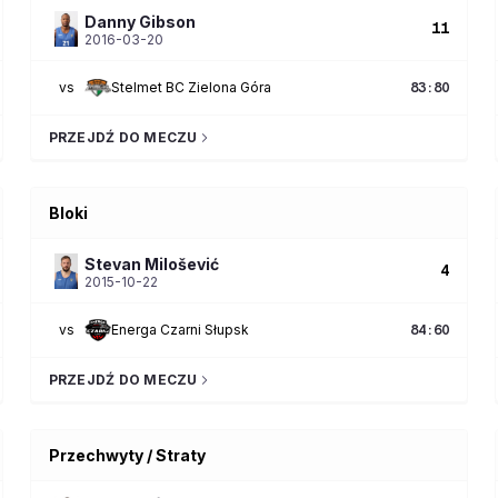
Danny
Gibson
11
2016-03-20
vs
Stelmet BC Zielona Góra
83
:
80
PRZEJDŹ DO MECZU
Bloki
Stevan
Milošević
4
2015-10-22
vs
Energa Czarni Słupsk
84
:
60
PRZEJDŹ DO MECZU
Przechwyty / Straty