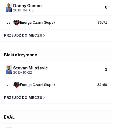
Danny
Gibson
6
2016-04-06
vs
Energa Czarni Słupsk
78
:
71
PRZEJDŹ DO MECZU
Bloki otrzymane
Stevan
Milošević
3
2015-10-22
vs
Energa Czarni Słupsk
84
:
60
PRZEJDŹ DO MECZU
EVAL