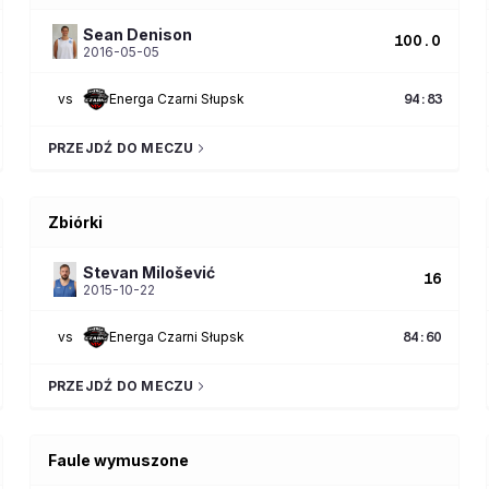
Sean
Denison
100.0
2016-05-05
vs
Energa Czarni Słupsk
94
:
83
PRZEJDŹ DO MECZU
Zbiórki
Stevan
Milošević
16
2015-10-22
vs
Energa Czarni Słupsk
84
:
60
PRZEJDŹ DO MECZU
Faule wymuszone