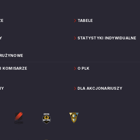
ZE
TABELE
Y
STATYSTYKI INDYWIDUALNE
DRUŻYNOWE
 I KOMISARZE
O PLK
NY
DLA AKCJONARIUSZY