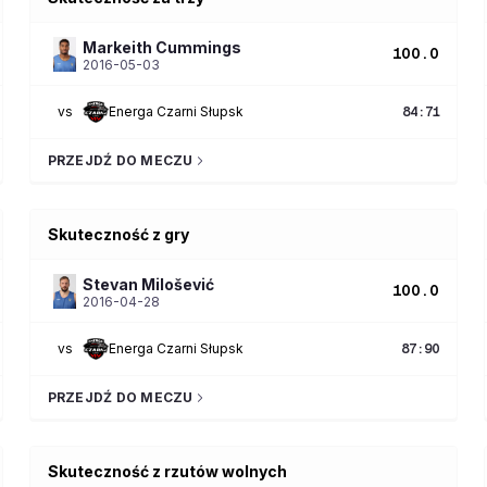
Markeith
Cummings
100.0
2016-05-03
vs
Energa Czarni Słupsk
84
:
71
PRZEJDŹ DO MECZU
Skuteczność z gry
Stevan
Milošević
100.0
2016-04-28
vs
Energa Czarni Słupsk
87
:
90
PRZEJDŹ DO MECZU
Skuteczność z rzutów wolnych