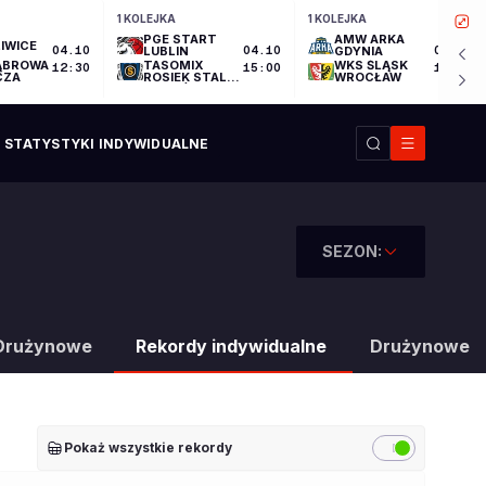
1 KOLEJKA
1 KOLEJKA
PGE START
AMW ARKA
IWICE
04.10
LUBLIN
04.10
GDYNIA
04.10
ĄBROWA
TASOMIX
WKS ŚLĄSK
12:30
15:00
17:30
CZA
ROSIEK STAL
WROCŁAW
OSTRÓW
WIELKOPOLSKI
STATYSTYKI INDYWIDUALNE
SEZON:
Drużynowe
Rekordy indywidualne
Drużynowe
Pokaż wszystkie rekordy