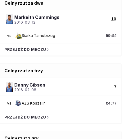
Celny rzut za dwa
Markeith
Cummings
10
2016-03-12
vs
Siarka Tarnobrzeg
59
:
84
PRZEJDŹ DO MECZU
Celny rzut za trzy
Danny
Gibson
7
2016-02-08
vs
AZS Koszalin
84
:
77
PRZEJDŹ DO MECZU
Celny rzut z gry