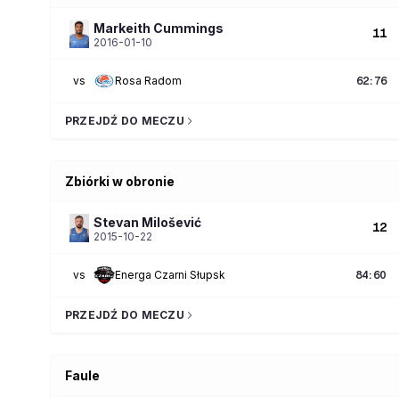
Markeith
Cummings
11
2016-01-10
vs
Rosa Radom
62
:
76
PRZEJDŹ DO MECZU
Zbiórki w obronie
Stevan
Milošević
12
2015-10-22
vs
Energa Czarni Słupsk
84
:
60
PRZEJDŹ DO MECZU
Faule