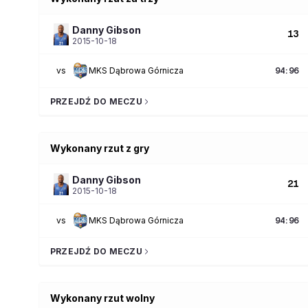
Danny
Gibson
13
2015-10-18
vs
MKS Dąbrowa Górnicza
94
:
96
PRZEJDŹ DO MECZU
Wykonany rzut z gry
Danny
Gibson
21
2015-10-18
vs
MKS Dąbrowa Górnicza
94
:
96
PRZEJDŹ DO MECZU
Wykonany rzut wolny