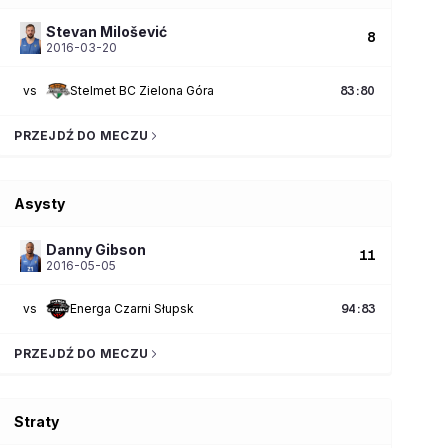
Stevan
Milošević
8
2016-03-20
vs
Stelmet BC Zielona Góra
83
:
80
PRZEJDŹ DO MECZU
Asysty
Danny
Gibson
11
2016-05-05
vs
Energa Czarni Słupsk
94
:
83
PRZEJDŹ DO MECZU
Straty