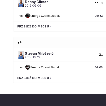
Danny
Gibson
11.0
2016-05-05
vs
Energa Czarni Słupsk
94
:
83
PRZEJDŹ DO MECZU
+/-
Stevan
Milošević
31
2015-10-22
vs
Energa Czarni Słupsk
84
:
60
PRZEJDŹ DO MECZU