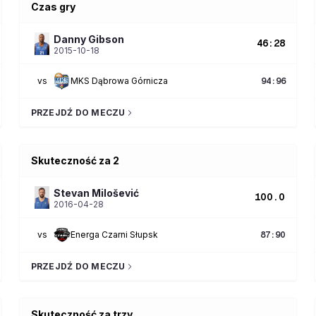
Czas gry
Danny
Gibson
46:28
2015-10-18
vs
MKS Dąbrowa Górnicza
94
:
96
PRZEJDŹ DO MECZU
Skuteczność za 2
Stevan
Milošević
100.0
2016-04-28
vs
Energa Czarni Słupsk
87
:
90
PRZEJDŹ DO MECZU
Skuteczność za trzy