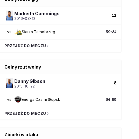
Markeith
Cummings
11
2016-03-12
vs
Siarka Tarnobrzeg
59
:
84
PRZEJDŹ DO MECZU
Celny rzut wolny
Danny
Gibson
8
2015-10-22
vs
Energa Czarni Słupsk
84
:
60
PRZEJDŹ DO MECZU
Zbiorki w ataku