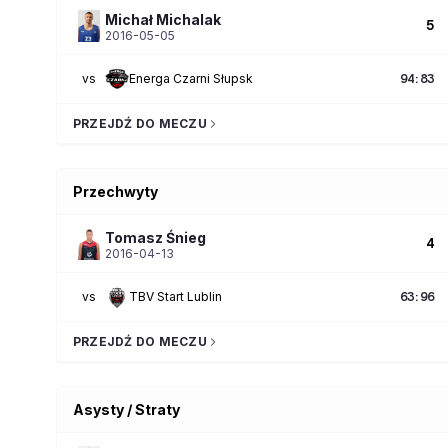
Michał
Michalak
5
2016-05-05
vs
Energa Czarni Słupsk
94
:
83
PRZEJDŹ DO MECZU
Przechwyty
Tomasz
Śnieg
4
2016-04-13
vs
TBV Start Lublin
63
:
96
PRZEJDŹ DO MECZU
Asysty / Straty