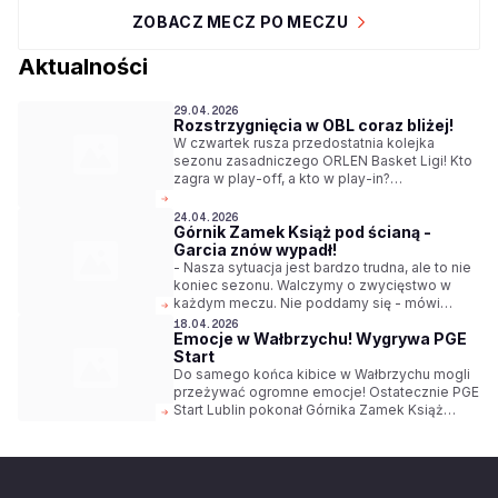
ZOBACZ MECZ PO MECZU
Aktualności
29.04.2026
Rozstrzygnięcia w OBL coraz bliżej!
W czwartek rusza przedostatnia kolejka
sezonu zasadniczego ORLEN Basket Ligi! Kto
zagra w play-off, a kto w play-in?
Rozstrzygnięcia coraz bliżej! Oglądaj w
sportowych stacjach Polsatu oraz na YouTube.
24.04.2026
Górnik Zamek Książ pod ścianą -
Garcia znów wypadł!
- Nasza sytuacja jest bardzo trudna, ale to nie
koniec sezonu. Walczymy o zwycięstwo w
każdym meczu. Nie poddamy się - mówi
Andrzej Adamek. Górnik Zamek Książ zagra w
18.04.2026
Emocje w Wałbrzychu! Wygrywa PGE
Toruniu w mocno osłabionym składzie.
Start
Do samego końca kibice w Wałbrzychu mogli
przeżywać ogromne emocje! Ostatecznie PGE
Start Lublin pokonał Górnika Zamek Książ
86:81 w ramach 27. kolejki ORLEN Basket Ligi.