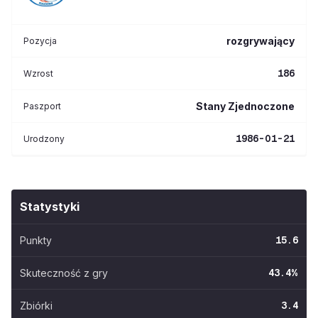
rozgrywający
Pozycja
186
Wzrost
Stany Zjednoczone
Paszport
1986-01-21
Urodzony
Statystyki
Punkty
15.6
Skuteczność z gry
43.4
%
Zbiórki
3.4