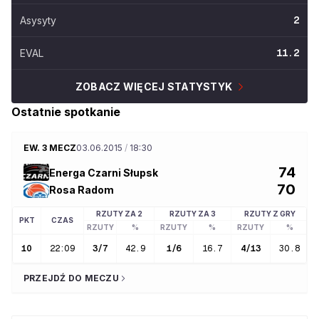
Asysyty
2
EVAL
11.2
ZOBACZ WIĘCEJ STATYSTYK
Ostatnie spotkanie
EW. 3 MECZ
03.06.2015
/
18:30
74
Energa Czarni Słupsk
70
Rosa Radom
RZUTY ZA 2
RZUTY ZA 3
RZUTY Z GRY
PKT
CZAS
RZUTY
%
RZUTY
%
RZUTY
%
10
22:09
3
/
7
42.9
1
/
6
16.7
4
/
13
30.8
PRZEJDŹ DO MECZU