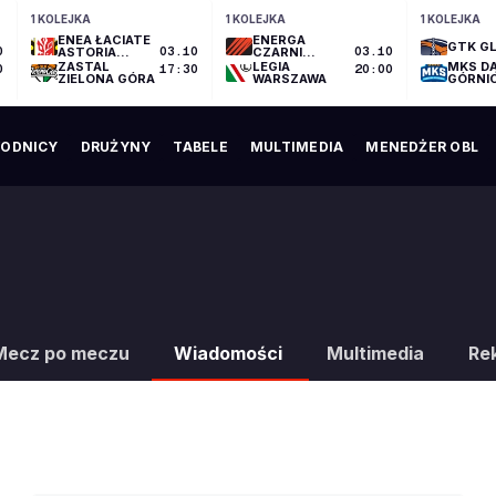
1 KOLEJKA
1 KOLEJKA
1 KOLEJKA
ENEA ŁACIATE
ENERGA
GTK GL
0
ASTORIA
03.10
CZARNI
03.10
BYDGOSZCZ
SŁUPSK
ZASTAL
LEGIA
MKS D
0
17:30
20:00
ZIELONA GÓRA
WARSZAWA
GÓRNI
ODNICY
DRUŻYNY
TABELE
MULTIMEDIA
MENEDŻER OBL
Mecz po meczu
Wiadomości
Multimedia
Re