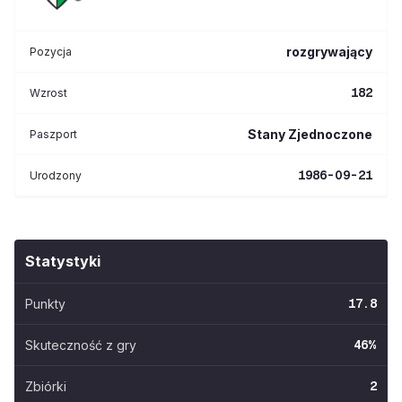
rozgrywający
Pozycja
182
Wzrost
Stany Zjednoczone
Paszport
1986-09-21
Urodzony
Statystyki
Punkty
17.8
Skuteczność z gry
46
%
Zbiórki
2