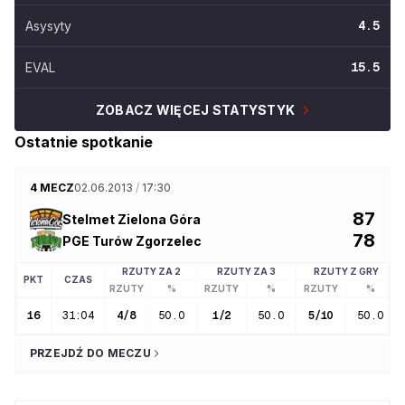
Asysyty
4.5
EVAL
15.5
ZOBACZ WIĘCEJ STATYSTYK
Ostatnie spotkanie
4 MECZ
02.06.2013
/
17:30
87
Stelmet Zielona Góra
78
PGE Turów Zgorzelec
RZUTY ZA 2
RZUTY ZA 3
RZUTY Z GRY
PKT
CZAS
RZUTY
%
RZUTY
%
RZUTY
%
16
31:04
4
/
8
50.0
1
/
2
50.0
5
/
10
50.0
PRZEJDŹ DO MECZU