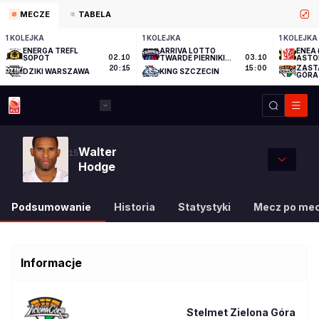
MECZE
TABELA
1 KOLEJKA
1 KOLEJKA
1 KOLEJKA
ENERGA TREFL
ARRIVA LOTTO
ENEA 
SOPOT
02.10
TWARDE PIERNIKI
03.10
ASTO
TORUŃ
ZAST
20:15
15:00
DZIKI WARSZAWA
KING SZCZECIN
GÓRA
Walter
15
Hodge
Podsumowanie
Historia
Statystyki
Mecz po me
Informacje
Stelmet Zielona Góra