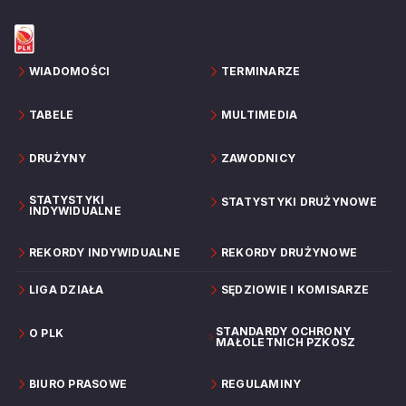
Arkadiusz Miłoszewski, trener Zastalu Zielona
Góra.
WIADOMOŚCI
TERMINARZE
TABELE
MULTIMEDIA
DRUŻYNY
ZAWODNICY
STATYSTYKI
STATYSTYKI DRUŻYNOWE
INDYWIDUALNE
REKORDY INDYWIDUALNE
REKORDY DRUŻYNOWE
LIGA DZIAŁA
SĘDZIOWIE I KOMISARZE
STANDARDY OCHRONY
O PLK
MAŁOLETNICH PZKOSZ
BIURO PRASOWE
REGULAMINY