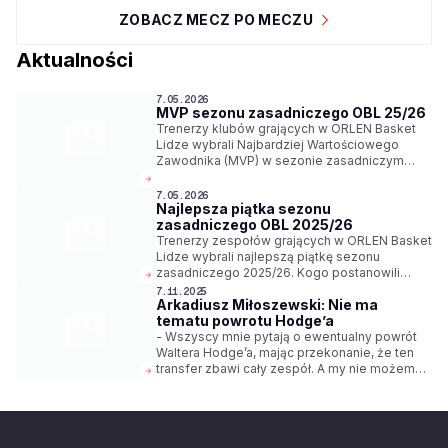
ZOBACZ MECZ PO MECZU
Aktualności
7.05.2026
MVP sezonu zasadniczego OBL 25/26
Trenerzy klubów grających w ORLEN Basket
Lidze wybrali Najbardziej Wartościowego
Zawodnika (MVP) w sezonie zasadniczym
2025/26. Został nim Andrzej Pluta z Legii
Warszawa.
7.05.2026
Najlepsza piątka sezonu
zasadniczego OBL 2025/26
Trenerzy zespołów grających w ORLEN Basket
Lidze wybrali najlepszą piątkę sezonu
zasadniczego 2025/26. Kogo postanowili
wyróżnić?
7.11.2025
Arkadiusz Miłoszewski: Nie ma
tematu powrotu Hodge’a
- Wszyscy mnie pytają o ewentualny powrót
Waltera Hodge’a, mając przekonanie, że ten
transfer zbawi cały zespół. A my nie możemy
szukać lekarstwa na trzy miesiące. Musimy
szukać pomocy do końca sezonu.
Najprawdopodobniej Waltera w tym sezonie
nie będzie w zielonogórskim zespole - mówi