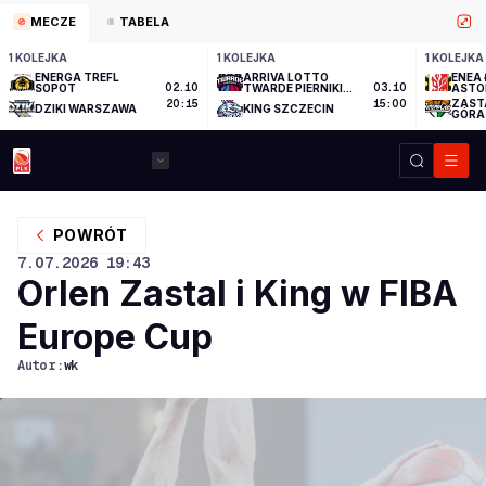
MECZE
TABELA
1 KOLEJKA
1 KOLEJKA
1 KOLEJKA
ENERGA TREFL
ARRIVA LOTTO
ENEA 
SOPOT
02.10
TWARDE PIERNIKI
03.10
ASTO
TORUŃ
ZAST
20:15
15:00
DZIKI WARSZAWA
KING SZCZECIN
GÓRA
POWRÓT
7.07.2026
19:43
Orlen Zastal i King w FIBA
Europe Cup
Autor:
wk