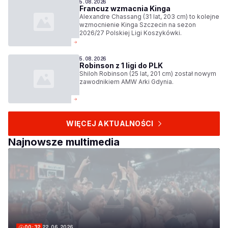
silna jak ich własna - mówi Kenny Goins,
5.08.2026
Francuz wzmacnia Kinga
zawodnik Górnika Zamek Książ Wałbrzych.
Alexandre Chassang (31 lat, 203 cm) to kolejne
wzmocnienie Kinga Szczecin na sezon
2026/27 Polskiej Ligi Koszykówki.
5.08.2026
Robinson z 1 ligi do PLK
Shiloh Robinson (25 lat, 201 cm) został nowym
zawodnikiem AMW Arki Gdynia.
WIĘCEJ AKTUALNOŚCI
Najnowsze multimedia
00:32
22.06.2026