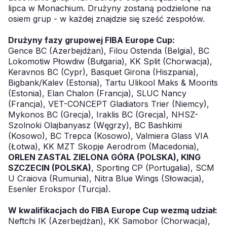
lipca w Monachium. Drużyny zostaną podzielone na
osiem grup - w każdej znajdzie się sześć zespołów.
Drużyny fazy grupowej FIBA Europe Cup:
Gence BC (Azerbejdżan), Filou Ostenda (Belgia), BC
Lokomotiw Płowdiw (Bułgaria), KK Split (Chorwacja),
Keravnos BC (Cypr), Basquet Girona (Hiszpania),
Bigbank/Kalev (Estonia), Tartu Ulikool Maks & Moorits
(Estonia), Elan Chalon (Francja), SLUC Nancy
(Francja), VET-CONCEPT Gladiators Trier (Niemcy),
Mykonos BC (Grecja), Iraklis BC (Grecja), NHSZ-
Szolnoki Olajbanyasz (Węgrzy), BC Bashkimi
(Kosowo), BC Trepca (Kosowo), Valmiera Glass VIA
(Łotwa), KK MZT Skopje Aerodrom (Macedonia),
ORLEN ZASTAL ZIELONA GÓRA (POLSKA), KING
SZCZECIN (POLSKA)
, Sporting CP (Portugalia), SCM
U Craiova (Rumunia), Nitra Blue Wings (Słowacja),
Esenler Erokspor (Turcja).
W kwalifikacjach do FIBA Europe Cup wezmą udział:
Neftchi IK (Azerbejdżan), KK Samobor (Chorwacja),