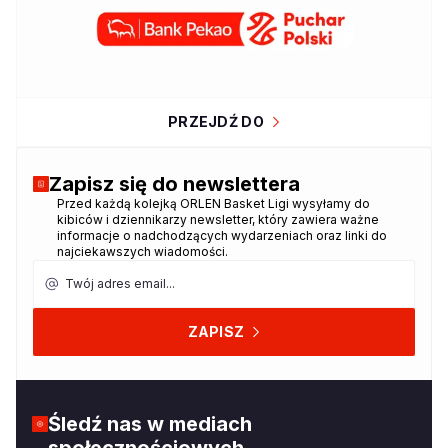
PRZEJDŹ DO
Zapisz się do newslettera
Przed każdą kolejką ORLEN Basket Ligi wysyłamy do
Dziękujemy za zapisanie się do
kibiców i dziennikarzy newsletter, który zawiera ważne
newslettera!
informacje o nadchodzących wydarzeniach oraz linki do
najciekawszych wiadomości.
Twój adres email
ZAPISZ
Śledź nas w mediach