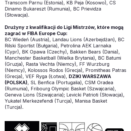
Transcom Parnu (Estonia), KB Peja (Kosowo), CS
Dinamo Bukareszt (Rumunia), BC Prievidza
(Słowacja).
Drużyny z kwalifikacji do Ligi Mistrzów, które mogą
zagrać w FIBA Europe Cup:
BC Wiedeń (Austria), Landau Lions (Azerbejdżan), BC
Rilski Sportist (Bułgaria), Petrolina AEK Larnaka
(Cypr), BK Opawa (Czechy), Bakken Bears (Dania),
Manchester Basketball (Wielka Brytania), BC Batumi
(Gruzja), Rasta Vechta (Niemcy), FF Wurzburg
(Niemcy), Kolossos Rodos (Grecja), Promitheas Patras
(Grecja), VEF Ryga (Łotwa),
DZIKI WARSZAWA
(POLSKA)
, SL Benfica (Portugalia), CSM Oradea
(Rumunia), Fribourg Olympic Basket (Szwajcaria),
Geneva Lions (Szwajcaria); Levicki Patrioti (Słowacja),
Yukatel Merkezefendi (Turcja), Manisa Basket
(Turcja).