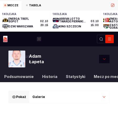
MECZE
TABELA
1 KOLEJKA
1 KOLEJKA
1 KOLEJKA
ENERGA TREFL
ARRIVA LOTTO
ENEA 
SOPOT
02.10
TWARDE PIERNIKI
03.10
ASTO
TORUŃ
ZAST
20:15
15:00
DZIKI WARSZAWA
KING SZCZECIN
GÓRA
Adam
16
Łapeta
Podsumowanie
Historia
Statystyki
Mecz po me
Pokaż
Galerie