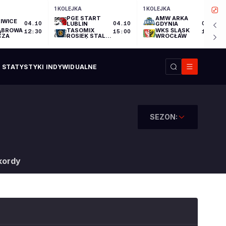
1 KOLEJKA
1 KOLEJKA
PGE START
AMW ARKA
IWICE
04.10
LUBLIN
04.10
GDYNIA
04.10
ĄBROWA
TASOMIX
WKS ŚLĄSK
12:30
15:00
17:30
CZA
ROSIEK STAL
WROCŁAW
OSTRÓW
WIELKOPOLSKI
STATYSTYKI INDYWIDUALNE
SEZON:
kordy