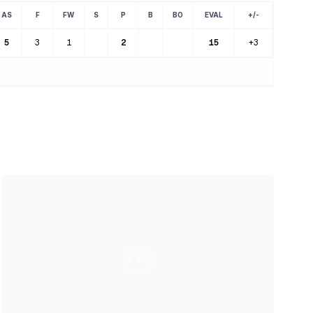
AS
F
FW
S
P
B
BO
EVAL
+/-
5
3
1
2
15
+3