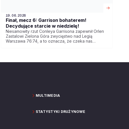
19.06.2026
Finał, mecz 6: Garrison bohaterem!
Decydujące starcie w niedzielę!
Niesamowity rzut Conleya Garrisona zapewnił Orlen
Zastalowi Zielona Góra zwycięstwo nad Legią
Warszawa 76:74, a to oznacza, że czeka nas
decydujący, siódmy mecz finałowy! Gramy już w
niedzielę o godz. 19:00, transmisja w Polsat Sport 1.
MULTIMEDIA
STATYSTYKI DRUŻYNOWE