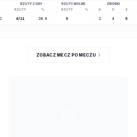
RZUTY Z GRY
RZUTY WOLNE
ZBIÓRKI
RZUTY
%
RZUTY
%
A
O
S
0
4
/
11
36.4
0
1
4
5
ZOBACZ MECZ PO MECZU