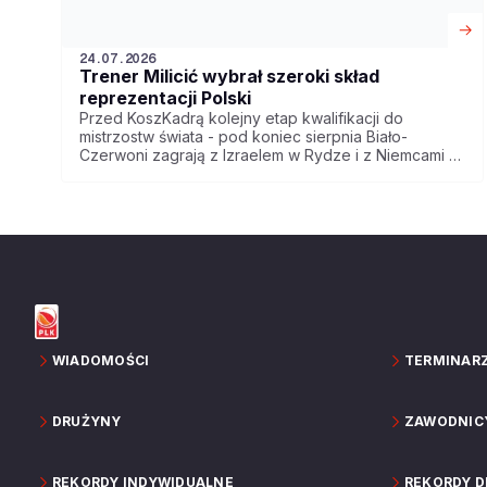
24.07.2026
Trener Milicić wybrał szeroki skład
reprezentacji Polski
Przed KoszKadrą kolejny etap kwalifikacji do
mistrzostw świata - pod koniec sierpnia Biało-
Czerwoni zagrają z Izraelem w Rydze i z Niemcami w
Ergo Arenie. Trener Igor Milicić wybrał szeroki skład
reprezentacji na te spotkania.
WIADOMOŚCI
TERMINAR
DRUŻYNY
ZAWODNIC
REKORDY INDYWIDUALNE
REKORDY 