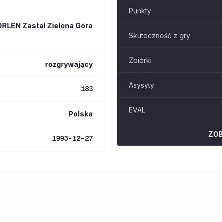
Punkty
ORLEN Zastal Zielona Góra
Skuteczność z gry
Zbiórki
rozgrywający
Asysyty
183
EVAL
Polska
ZO
1993-12-27