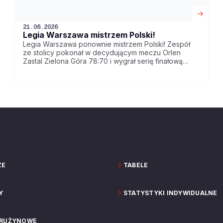
21.06.2026
Legia Warszawa mistrzem Polski!
Legia Warszawa ponownie mistrzem Polski! Zespół
ze stolicy pokonał w decydującym meczu Orlen
Zastal Zielona Góra 78:70 i wygrał serię finałową
ORLEN Basket Ligi 4-3!
ZE
TABELE
Y
STATYSTYKI INDYWIDUALNE
DRUŻYNOWE