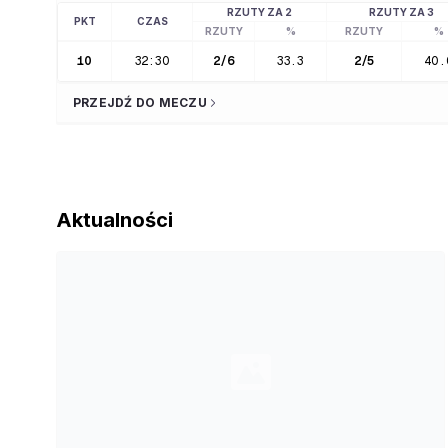
RZUTY ZA 2
RZUTY ZA 3
PKT
CZAS
RZUTY
%
RZUTY
%
10
32:30
2
/
6
33.3
2
/
5
40.
PRZEJDŹ DO MECZU
Aktualności