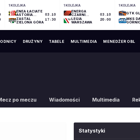
1 KOLEJKA
1 KOLEJKA
1 KOLEJKA
ENEA ŁACIATE
ENERGA
GTK GL
0
ASTORIA
03.10
CZARNI
03.10
BYDGOSZCZ
SŁUPSK
ZASTAL
LEGIA
MKS D
0
17:30
20:00
ZIELONA GÓRA
WARSZAWA
GÓRNI
ODNICY
DRUŻYNY
TABELE
MULTIMEDIA
MENEDŻER OBL
Mecz po meczu
Wiadomości
Multimedia
Re
Statystyki