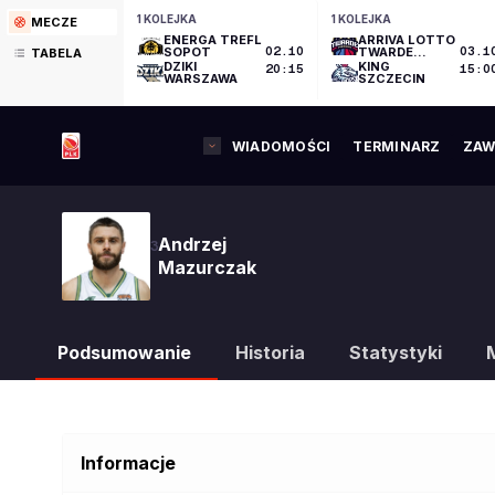
1 KOLEJKA
1 KOLEJKA
MECZE
ENERGA TREFL
ARRIVA LOTTO
SOPOT
02.10
TWARDE
03.1
TABELA
PIERNIKI
DZIKI
KING
20:15
15:0
TORUŃ
WARSZAWA
SZCZECIN
WIADOMOŚCI
TERMINARZ
ZAW
Andrzej
3
Mazurczak
Podsumowanie
Historia
Statystyki
Informacje