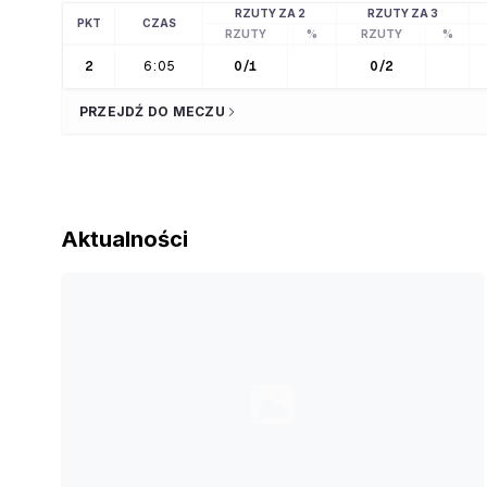
RZUTY ZA 2
RZUTY ZA 3
PKT
CZAS
RZUTY
%
RZUTY
%
2
6:05
0
/
1
0
/
2
PRZEJDŹ DO MECZU
Aktualności