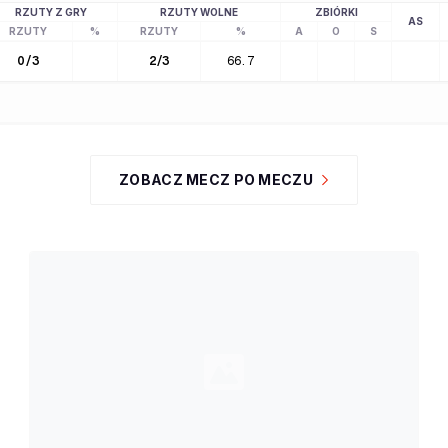
RZUTY Z GRY
RZUTY WOLNE
ZBIÓRKI
AS
RZUTY
%
RZUTY
%
A
O
S
0
/
3
2
/
3
66.7
ZOBACZ MECZ PO MECZU