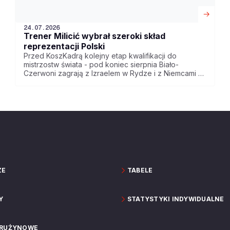
24.07.2026
Trener Milicić wybrał szeroki skład
reprezentacji Polski
Przed KoszKadrą kolejny etap kwalifikacji do
mistrzostw świata - pod koniec sierpnia Biało-
Czerwoni zagrają z Izraelem w Rydze i z Niemcami w
Ergo Arenie. Trener Igor Milicić wybrał szeroki skład
reprezentacji na te spotkania.
ZE
TABELE
Y
STATYSTYKI INDYWIDUALNE
DRUŻYNOWE