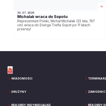
30.07.2026
Michalak wraca do Sopotu
Reprezentant Polski, Michał Michalak (32 lata, 197
cm) wraca do Energa Trefla Sopot po 11 latach
przerwy!
WIADOMOŚCI
TERMINAR
DRUŻYNY
ZAWODNIC
REKORDY INDYWIDUALNE
REKORDY 