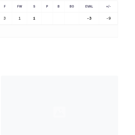
F
FW
S
P
B
BO
EVAL
+/-
3
1
1
-3
-9