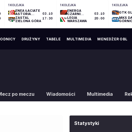
1 KOLEJKA
1 KOLEJKA
1 KOLEJKA
ENEA ŁACIATE
ENERGA
GTK GL
0
ASTORIA
03.10
CZARNI
03.10
BYDGOSZCZ
SŁUPSK
ZASTAL
LEGIA
MKS D
0
17:30
20:00
ZIELONA GÓRA
WARSZAWA
GÓRNI
ODNICY
DRUŻYNY
TABELE
MULTIMEDIA
MENEDŻER OBL
Mecz po meczu
Wiadomości
Multimedia
Re
Statystyki