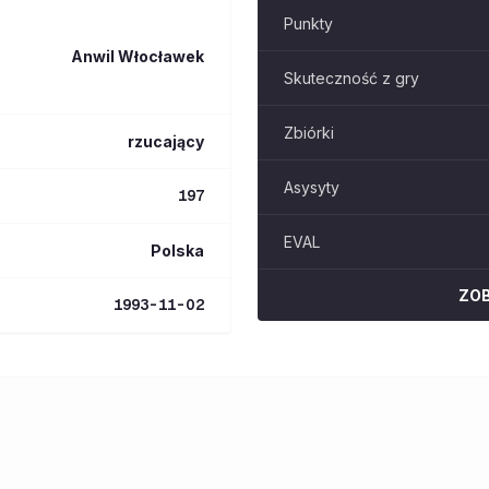
Punkty
Anwil Włocławek
Skuteczność z gry
Zbiórki
rzucający
Asysyty
197
EVAL
Polska
ZO
1993-11-02