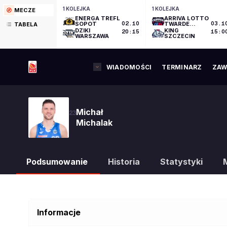
1 KOLEJKA
1 KOLEJKA
MECZE
ENERGA TREFL
ARRIVA LOTTO
SOPOT
02.10
TWARDE
03.1
TABELA
PIERNIKI
DZIKI
KING
20:15
15:0
TORUŃ
WARSZAWA
SZCZECIN
WIADOMOŚCI
TERMINARZ
ZAW
Michał
23
Michalak
Podsumowanie
Historia
Statystyki
Informacje