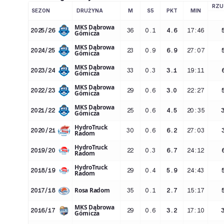
RZU
SEZON
DRUŻYNA
M
S5
PKT
MIN
MKS Dąbrowa
2025/26
36
0.1
4.6
17:46
Górnicza
MKS Dąbrowa
2024/25
23
0.9
6.9
27:07
Górnicza
MKS Dąbrowa
2023/24
33
0.3
3.1
19:11
Górnicza
MKS Dąbrowa
2022/23
29
0.6
3.0
22:27
Górnicza
MKS Dąbrowa
2021/22
25
0.6
4.5
20:35
Górnicza
HydroTruck
2020/21
30
0.6
6.2
27:03
Radom
HydroTruck
2019/20
22
0.3
6.7
24:12
Radom
HydroTruck
2018/19
29
0.4
5.9
24:43
Radom
Rosa Radom
2017/18
35
0.1
2.7
15:17
MKS Dąbrowa
2016/17
29
0.6
3.2
17:10
Górnicza