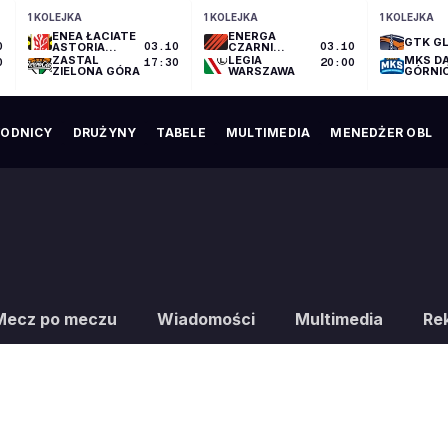
1 KOLEJKA
1 KOLEJKA
1 KOLEJKA
ENEA ŁACIATE
ENERGA
GTK GL
0
ASTORIA
03.10
CZARNI
03.10
BYDGOSZCZ
SŁUPSK
ZASTAL
LEGIA
MKS D
0
17:30
20:00
ZIELONA GÓRA
WARSZAWA
GÓRNI
ODNICY
DRUŻYNY
TABELE
MULTIMEDIA
MENEDŻER OBL
Mecz po meczu
Wiadomości
Multimedia
Re