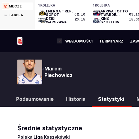
1 KOLEJKA
1 KOLEJKA
MECZE
ENERGA TREFL
ARRIVA LOTTO
SOPOT
02.10
TWARDE
03.1
TABELA
PIERNIKI
DZIKI
KING
20:15
15:0
TORUŃ
WARSZAWA
SZCZECIN
WIADOMOŚCI
TERMINARZ
ZAW
Marcin
4
Piechowicz
Podsumowanie
Historia
Statystyki
Średnie statystyczne
Polska Liga Koszykówki