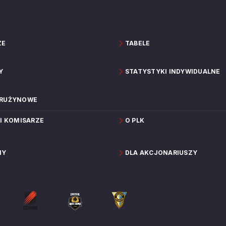
ZE
TABELE
Y
STATYSTYKI INDYWIDUALNE
DRUŻYNOWE
 I KOMISARZE
O PLK
NY
DLA AKCJONARIUSZY