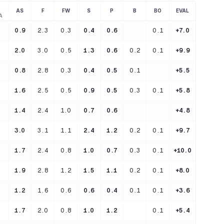
AS
F
FW
S
P
B
BO
EVAL
A
0.9
2.3
0.3
0.4
0.6
0.1
+7.0
2.0
3.0
0.5
1.3
0.6
0.2
0.1
+9.9
0.8
2.8
0.3
0.4
0.5
0.1
+5.5
1.6
2.5
0.5
0.9
0.5
0.3
0.1
+5.8
1.4
2.4
1.0
0.7
0.6
+4.8
3.0
3.1
1.1
2.4
1.2
0.2
0.1
+9.7
1.7
2.4
0.8
1.0
0.7
0.3
0.1
+10.0
1.9
2.8
1.2
1.5
1.1
0.2
0.1
+8.0
1.2
1.6
0.6
0.6
0.4
0.1
0.1
+3.6
1.7
2.0
0.8
1.0
1.2
0.1
+5.4