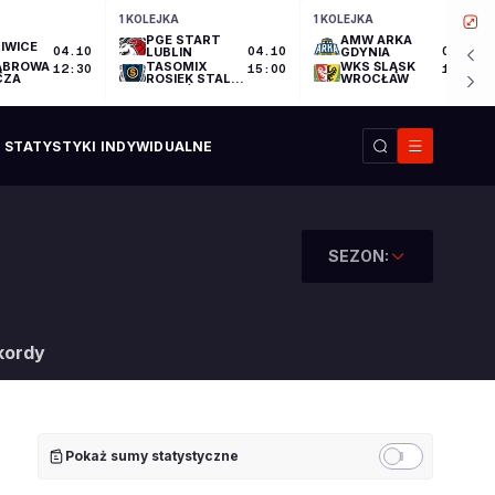
1 KOLEJKA
1 KOLEJKA
PGE START
AMW ARKA
IWICE
04.10
LUBLIN
04.10
GDYNIA
04.10
ĄBROWA
TASOMIX
WKS ŚLĄSK
12:30
15:00
17:30
CZA
ROSIEK STAL
WROCŁAW
OSTRÓW
WIELKOPOLSKI
STATYSTYKI INDYWIDUALNE
SEZON:
kordy
Pokaż sumy statystyczne