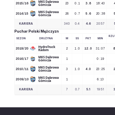
MKS Dąbrowa
2015/16
23
0.1
3.8
18:43
Górnicza
MKS Dąbrowa
2014/15
26
0.7
5.6
20:38
Górnicza
KARIERA
340
0.4
4.6
20:57
Puchar Polski Mężczyzn
RZU
SEZON
DRUŻYNA
M
S5
PKT
MIN
HydroTruck
2019/20
2
1.0
12.0
31:07
Radom
MKS Dąbrowa
2016/17
1
0:19
Górnicza
MKS Dąbrowa
2010/11
3
1.0
4.0
23:25
Górnicza
MKS Dąbrowa
2009/10
1
6:13
Górnicza
KARIERA
7
0.7
5.1
19:51