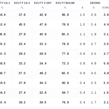
TY ZA 2
RZUTY ZA 3
RZUTY Z GRY
RZUTY WOLNE
ZBIÓRKI
%
%
%
%
A
O
SUM
56.4
37.6
42.9
85.8
1.0
2.6
3.6
52.4
45.5
47.9
76.9
1.0
3.4
4.4
65.6
27.9
40.9
80.0
1.1
1.9
3.1
55.2
23.4
33.3
76.9
0.8
2.7
3.5
30.3
29.2
29.5
77.8
0.6
2.0
2.7
38.5
33.3
34.4
73.3
0.8
4.8
5.6
66.7
37.0
46.2
60.0
0.9
4.0
4.9
58.5
37.8
44.3
90.9
0.4
2.5
3.0
56.2
27.4
32.6
94.7
0.4
1.1
1.5
30.4
39.2
36.5
76.9
0.4
1.7
2.1